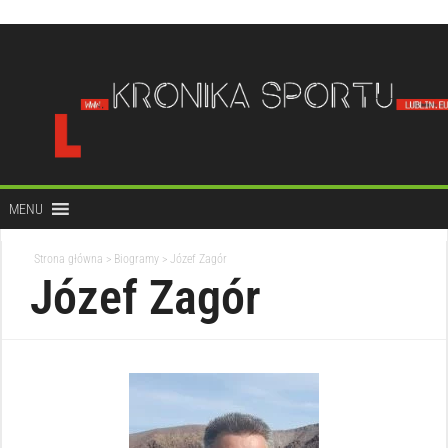
do
treści
MENU
Strona główna
>
Biogramy
>
Józef Zagór
Józef Zagór