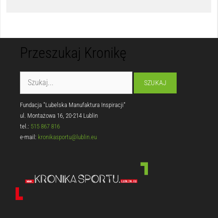
Przeszukaj Kronikę
Fundacja "Lubelska Manufaktura Inspiracji"
ul. Montażowa 16, 20-214 Lublin
tel.:
515 867 816
e-mail:
kronikasportu@lublin.eu