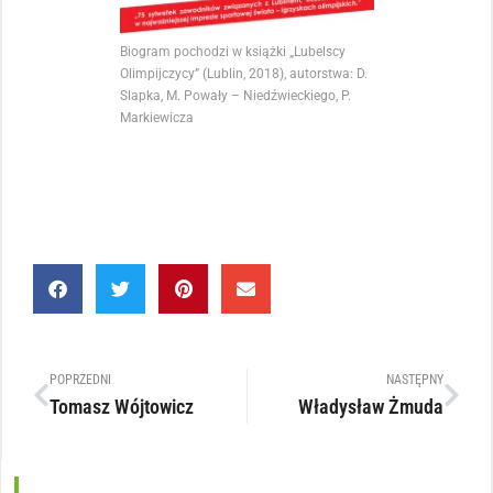
Biogram pochodzi w książki „Lubelscy
Olimpijczycy” (Lublin, 2018), autorstwa: D.
Slapka, M. Powały – Niedźwieckiego, P.
Markiewicza
POPRZEDNI
NASTĘPNY
Tomasz Wójtowicz
Władysław Żmuda