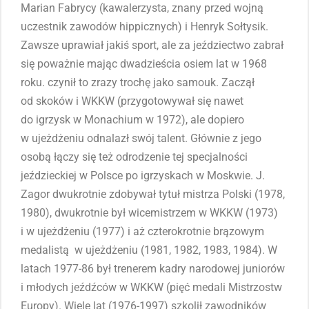
Marian Fabrycy (kawalerzysta, znany przed wojną
uczestnik zawodów hippicznych) i Henryk Sołtysik.
Zawsze uprawiał jakiś sport, ale za jeździectwo zabrał
się poważnie mając dwadzieścia osiem lat w 1968
roku. czynił to zrazy trochę jako samouk. Zaczął
od skoków i WKKW (przygotowywał się nawet
do igrzysk w Monachium w 1972), ale dopiero
w ujeżdżeniu odnalazł swój talent. Głównie z jego
osobą łączy się też odrodzenie tej specjalności
jeździeckiej w Polsce po igrzyskach w Moskwie. J.
Zagor dwukrotnie zdobywał tytuł mistrza Polski (1978,
1980), dwukrotnie był wicemistrzem w WKKW (1973)
i w ujeżdżeniu (1977) i aż czterokrotnie brązowym
medalistą w ujeżdżeniu (1981, 1982, 1983, 1984). W
latach 1977-86 był trenerem kadry narodowej juniorów
i młodych jeźdźców w WKKW (pięć medali Mistrzostw
Europy). Wiele lat (1976-1997) szkolił zawodników