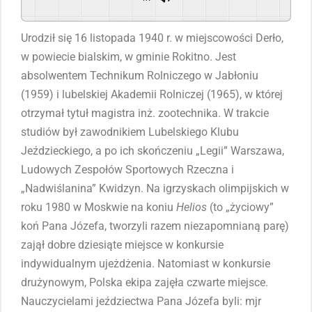
Powered By
GSpeech
Urodził się 16 listopada 1940 r. w miejscowości Derło,
w powiecie bialskim, w gminie Rokitno. Jest
absolwentem Technikum Rolniczego w Jabłoniu
(1959) i lubelskiej Akademii Rolniczej (1965), w której
otrzymał tytuł magistra inż. zootechnika. W trakcie
studiów był zawodnikiem Lubelskiego Klubu
Jeździeckiego, a po ich skończeniu „Legii” Warszawa,
Ludowych Zespołów Sportowych Rzeczna i
„Nadwiślanina” Kwidzyn. Na igrzyskach olimpijskich w
roku 1980 w Moskwie na koniu
Helios
(to „życiowy”
koń Pana Józefa, tworzyli razem niezapomnianą parę)
zajął dobre dziesiąte miejsce w konkursie
indywidualnym ujeżdżenia. Natomiast w konkursie
drużynowym, Polska ekipa zajęła czwarte miejsce.
Nauczycielami jeździectwa Pana Józefa byli: mjr