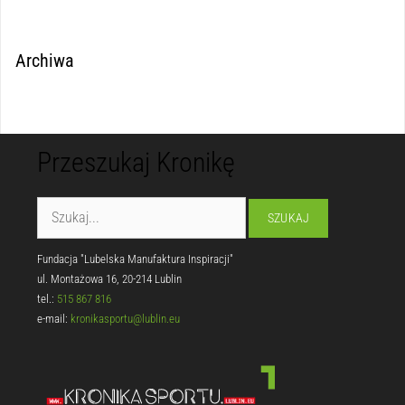
Archiwa
Przeszukaj Kronikę
Fundacja "Lubelska Manufaktura Inspiracji"
ul. Montażowa 16, 20-214 Lublin
tel.:
515 867 816
e-mail:
kronikasportu@lublin.eu