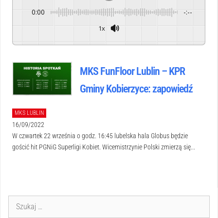
0:00
-:--
1x
Powered By
GSpeech
MKS FunFloor Lublin – KPR
Gminy Kobierzyce: zapowiedź
MKS LUBLIN
16/09/2022
W czwartek 22 września o godz. 16:45 lubelska hala Globus będzie
gościć hit PGNiG Superligi Kobiet. Wicemistrzynie Polski zmierzą się...