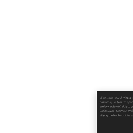
W ramach naszej witryny 
poziomie, w tym w sposó
zmiany ustawień dotyczą
końcowym. Możecie Pańs
Więcej o plikach cookies 