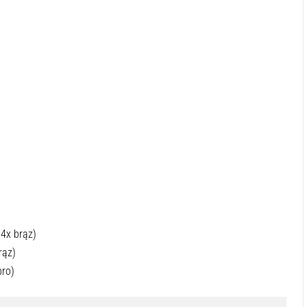
 4x brąz)
rąz)
bro)