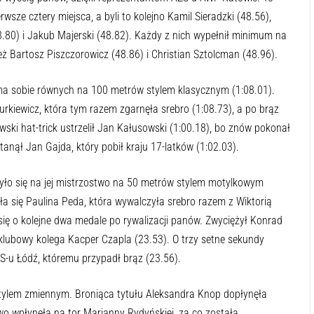
wsze cztery miejsca, a byli to kolejno Kamil Sieradzki (48.56),
80) i Jakub Majerski (48.82). Każdy z nich wypełnił minimum na
eż Bartosz Piszczorowicz (48.86) i Christian Sztolcman (48.96).
 ma sobie równych na 100 metrów stylem klasycznym (1:08.01).
kiewicz, która tym razem zgarnęła srebro (1:08.73), a po brąz
wski hat-trick ustrzelił Jan Kałusowski (1:00.18), bo znów pokonał
anął Jan Gajda, który pobił kraju 17-latków (1:02.03).
ło się na jej mistrzostwo na 50 metrów stylem motylkowym
iła się Paulina Peda, która wywalczyła srebro razem z Wiktorią
ię o kolejne dwa medale po rywalizacji panów. Zwyciężył Konrad
 klubowy kolega Kacper Czapla (23.53). O trzy setne sekundy
S-u Łódź, któremu przypadł brąz (23.56).
stylem zmiennym. Broniąca tytułu Aleksandra Knop dopłynęła
owo wpłynęła na tor Marianny Rydyńskiej, za co została