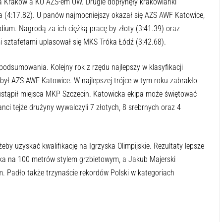
a Kraków a KU AZS-em UW. Drugie dopłynęły krakowianki
pa (4:17.82). U panów najmocniejszy okazał się AZS AWF Katowice,
dium. Nagrodą za ich ciężką pracę by złoty (3:41.39) oraz
 sztafetami uplasował się MKS Tróka Łódź (3:42.68).
odsumowania. Kolejny rok z rzędu najlepszy w klasyfikacji
 był AZS AWF Katowice. W najlepszej trójce w tym roku zabrakło
stąpił miejsca MKP Szczecin. Katowicka ekipa może świętować
anci tejże drużyny wywalczyli 7 złotych, 8 srebrnych oraz 4
by uzyskać kwalifikację na Igrzyska Olimpijskie. Rezultaty lepsze
ka na 100 metrów stylem grzbietowym, a Jakub Majerski
m. Padło także trzynaście rekordów Polski w kategoriach