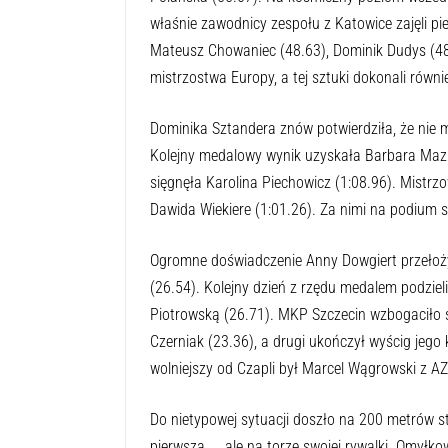
właśnie zawodnicy zespołu z Katowice zajęli pier
Mateusz Chowaniec (48.63), Dominik Dudys (48.
mistrzostwa Europy, a tej sztuki dokonali równi
Dominika Sztandera znów potwierdziła, że nie
Kolejny medalowy wynik uzyskała Barbara Mazur
sięgnęła Karolina Piechowicz (1:08.96). Mistrzo
Dawida Wiekiere (1:01.26). Za nimi na podium st
Ogromne doświadczenie Anny Dowgiert przełoży
(26.54). Kolejny dzień z rzędu medalem podziel
Piotrowską (26.71). MKP Szczecin wzbogaciło s
Czerniak (23.36), a drugi ukończył wyścig jego
wolniejszy od Czapli był Marcel Wągrowski z AZ
Do nietypowej sytuacji doszło na 200 metrów 
pierwsza …, ale na torze swojej rywalki. Omyłk