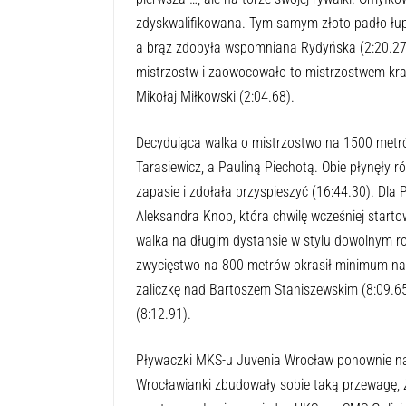
zdyskwalifikowana. Tym samym złoto padło łupem
a brąz zdobyła wspomniana Rydyńska (2:20.27)
mistrzostw i zaowocowało to mistrzostwem kraj
Mikołaj Miłkowski (2:04.68).
Decydująca walka o mistrzostwo na 1500 metró
Tarasiewicz, a Pauliną Piechotą. Obie płynęły ró
zapasie i zdołała przyspieszyć (16:44.30). Dla 
Aleksandra Knop, która chwilę wcześniej start
walka na długim dystansie w stylu dowolnym r
zwycięstwo na 800 metrów okrasił minimum na 
zaliczkę nad Bartoszem Staniszewskim (8:09.65)
(8:12.91).
Pływaczki MKS-u Juvenia Wrocław ponownie naj
Wrocławianki zbudowały sobie taką przewagę, ż