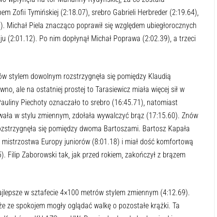
 Zofii Tymińskiej (2:18.07), srebro Gabrieli Herbreder (2:19.64),
. Michał Piela znacząco poprawił się względem ubiegłorocznych
u (2:01.12). Po nim dopłynął Michał Poprawa (2:02.39), a trzeci
w stylem dowolnym rozstrzygnęła się pomiędzy Klaudią
wno, ale na ostatniej prostej to Tarasiewicz miała więcej sił w
Pauliny Piechoty oznaczało to srebro (16:45.71), natomiast
owała w stylu zmiennym, zdołała wywalczyć brąz (17:15.60). Znów
ozstrzygnęła się pomiędzy dwoma Bartoszami. Bartosz Kapała
mistrzostwa Europy juniorów (8:01.18) i miał dość komfortową
. Filip Zaborowski tak, jak przed rokiem, zakończył z brązem
lepsze w sztafecie 4×100 metrów stylem zmiennym (4:12.69).
e ze spokojem mogły oglądać walkę o pozostałe krążki. Ta