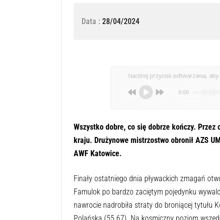
Data :
28/04/2024
Naciśnij przycisk odtwarzania, aby 
0:00
Wszystko dobre, co się dobrze kończy. Przez 
kraju. Drużynowe mistrzostwo obronił AZS UM
AWF Katowice.
Finały ostatniego dnia pływackich zmagań otw
Famulok po bardzo zaciętym pojedynku wywalcz
nawrocie nadrobiła straty do broniącej tytułu K
Polańska (55.67). Na kosmiczny poziom wszedł