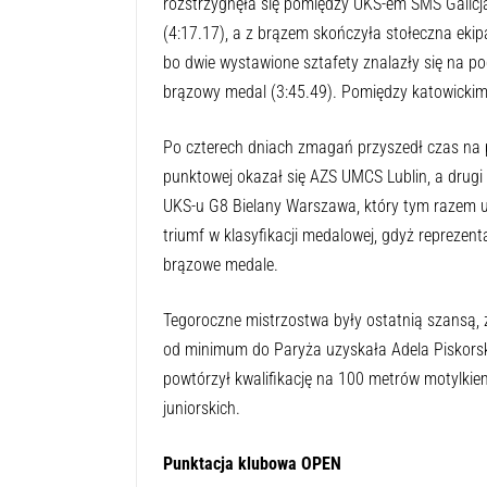
rozstrzygnęła się pomiędzy UKS-em SMS Galicj
(4:17.17), a z brązem skończyła stołeczna eki
bo dwie wystawione sztafety znalazły się na po
brązowy medal (3:45.49). Pomiędzy katowickimi
Po czterech dniach zmagań przyszedł czas na p
punktowej okazał się AZS UMCS Lublin, a drugi
UKS-u G8 Bielany Warszawa, który tym razem u
triumf w klasyfikacji medalowej, gdyż reprezent
brązowe medale.
Tegoroczne mistrzostwa były ostatnią szansą, że
od minimum do Paryża uzyskała Adela Piskors
powtórzył kwalifikację na 100 metrów motylkie
juniorskich.
Punktacja klubowa OPEN