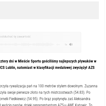
odsłuchać tę zawartość
-:--
1x
cztery dni w Mieście Sportu gościliśmy najlepszych pływaków w
CS Lublin, natomiast w klasyfikacji medalowej zwyciężył AZS
orzyła rywalizacja pań na 100 metrów stylem dowolnym. Zuzanna
yła swoje pierwsze złoto na tych mistrzostwach (54.83). Po
ornelii Fiedkiewicz (54.95). Po brąz popłynęła zaś Aleksandra
 wyścig panów, dzięki reprezentantom AZS-u AWF Katowic. To