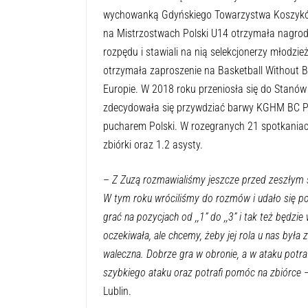
Tegoroczna mistrzyni Polski przenosi się do 
zasiliła 23-letnia Zuzanna Kulińska.
Kulińska to mierząca 178 centymetrów koszykar
wychowanką Gdyńskiego Towarzystwa Koszykówki
na Mistrzostwach Polski U14 otrzymała nagrodę
rozpędu i stawiali na nią selekcjonerzy młodzi
otrzymała zaproszenie na Basketball Without B
Europie. W 2018 roku przeniosła się do Stanów 
zdecydowała się przywdziać barwy KGHM BC Po
pucharem Polski. W rozegranych 21 spotkaniach
zbiórki oraz 1.2 asysty.
–
Z Zuzą rozmawialiśmy jeszcze przed zeszłym s
W tym roku wróciliśmy do rozmów i udało się p
grać na pozycjach od ,,1” do ,,3” i tak też będzi