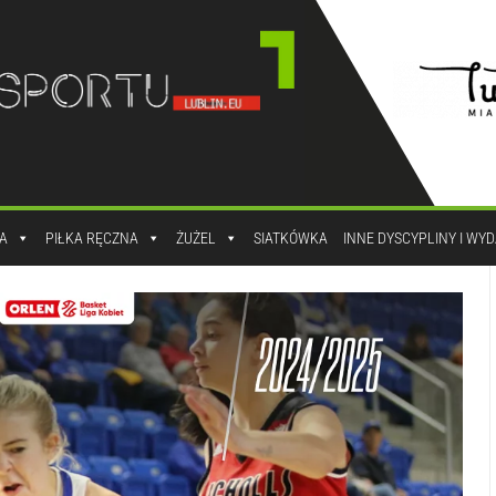
A
PIŁKA RĘCZNA
ŻUŻEL
SIATKÓWKA
INNE DYSCYPLINY I WY