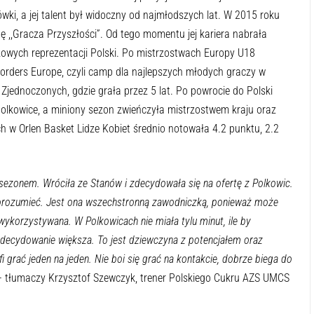
Polskiego Cukru AZS UMCS Lublin. Szeregi lubelskiej ekipy
ka, która może grać na każdej pozycji obwodowej. Jest
, a jej talent był widoczny od najmłodszych lat. W 2015 roku
 ,,Gracza Przyszłości”. Od tego momentu jej kariera nabrała
eżowych reprezentacji Polski. Po mistrzostwach Europy U18
orders Europe, czyli camp dla najlepszych młodych graczy w
Zjednoczonych, gdzie grała przez 5 lat. Po powrocie do Polski
lkowice, a miniony sezon zwieńczyła mistrzostwem kraju oraz
 w Orlen Basket Lidze Kobiet średnio notowała 4.2 punktu, 2.2
ezonem. Wróciła ze Stanów i zdecydowała się na ofertę z Polkowic.
orozumieć. Jest ona wszechstronną zawodniczką, ponieważ może
e wykorzystywana. W Polkowicach nie miała tylu minut, ile by