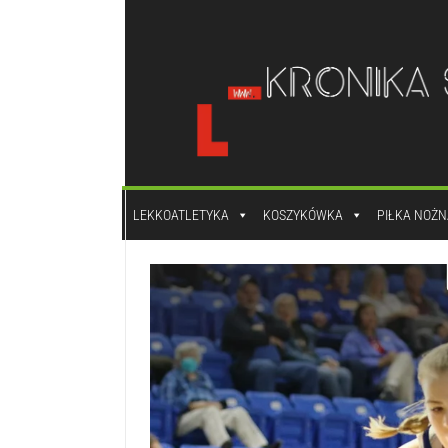
do
treści
LEKKOATLETYKA
KOSZYKÓWKA
PIŁKA NOŻN