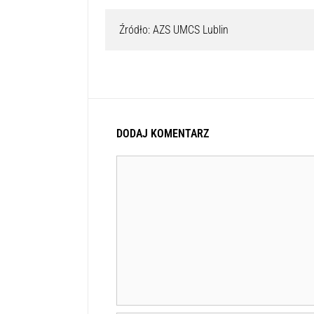
oczekiwała, ale chcemy, żeby jej rola u nas był
waleczna. Dobrze gra w obronie, a w ataku potraf
szybkiego ataku oraz potrafi pomóc na zbiórce
Lublin.
Źródło: AZS UMCS Lublin
DODAJ KOMENTARZ