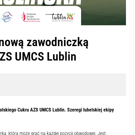
 nową zawodniczką
AZS UMCS Lublin
dsłuchać tę zawartość
-:--
1x