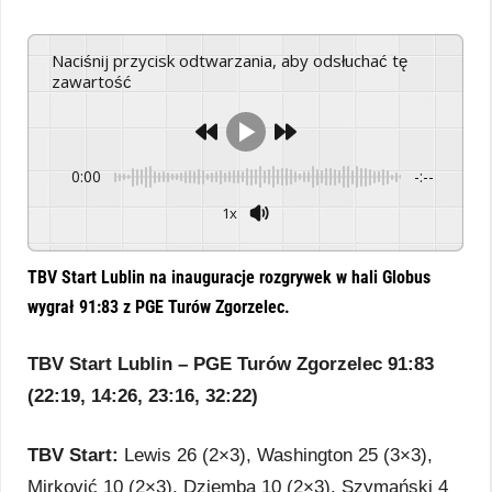
Naciśnij przycisk odtwarzania, aby odsłuchać tę
zawartość
0:00
-:--
1x
Powered By
GSpeech
TBV Start Lublin na inauguracje rozgrywek w hali Globus
wygrał 91:83 z PGE Turów Zgorzelec.
TBV Start Lublin – PGE Turów Zgorzelec 91:83
(22:19, 14:26, 23:16, 32:22)
TBV Start:
Lewis 26 (2×3), Washington 25 (3×3),
Mirković 10 (2×3), Dziemba 10 (2×3), Szymański 4