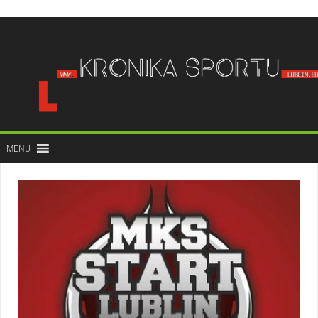
do
treści
MENU