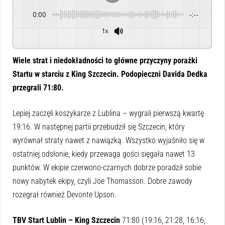
0:00
-:--
1x
Powered By
GSpeech
Wiele strat i niedokładności to główne przyczyny porażki
Startu w starciu z King Szczecin. Podopieczni Davida Dedka
przegrali 71:80.
Lepiej zaczęli koszykarze z Lublina – wygrali pierwszą kwartę
19:16. W następnej partii przebudził się Szczecin, który
wyrównał straty nawet z nawiązką. Wszystko wyjaśniło się w
ostatniej odsłonie, kiedy przewaga gości sięgała nawet 13
punktów. W ekipie czerwono-czarnych dobrze poradził sobie
nowy nabytek ekipy, czyli Joe Thomasson. Dobre zawody
rozegrał również Devonte Upson.
TBV Start Lublin – King Szczecin
71:80 (19:16, 21:28, 16:16,