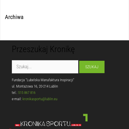
Archiwa
Przeszukaj Kronikę
Fundacja "Lubelska Manufaktura Inspiracji"
ul. Montażowa 16, 20-214 Lublin
tel.:
515 867 816
e-mail:
kronikasportu@lublin.eu