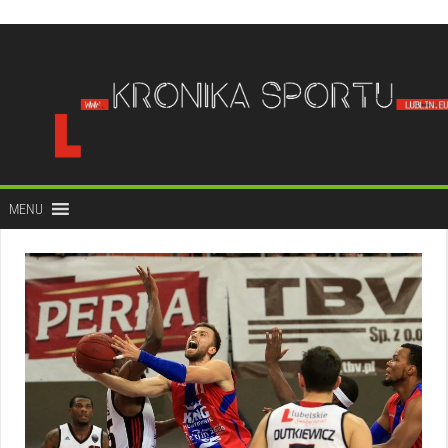
do
treści
MENU