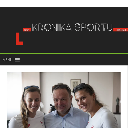
do
treści
MENU