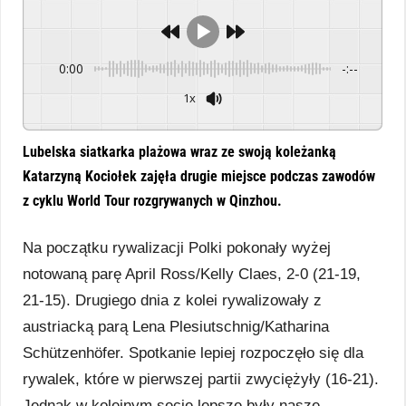
0:00
-:--
1x
Powered By
GSpeech
Lubelska siatkarka plażowa wraz ze swoją koleżanką
Katarzyną Kociołek zajęła drugie miejsce podczas zawodów
z cyklu World Tour rozgrywanych w Qinzhou.
Na początku rywalizacji Polki pokonały wyżej
notowaną parę April Ross/Kelly Claes, 2-0 (21-19,
21-15). Drugiego dnia z kolei rywalizowały z
austriacką parą Lena Plesiutschnig/Katharina
Schützenhöfer. Spotkanie lepiej rozpoczęło się dla
rywalek, które w pierwszej partii zwyciężyły (16-21).
Jednak w kolejnym secie lepsze były nasze