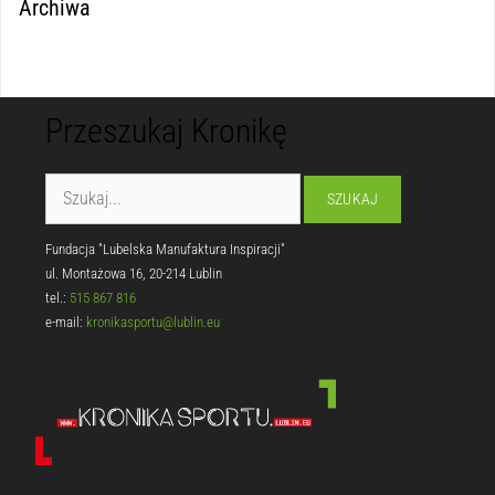
Archiwa
Przeszukaj Kronikę
Fundacja "Lubelska Manufaktura Inspiracji"
ul. Montażowa 16, 20-214 Lublin
tel.:
515 867 816
e-mail:
kronikasportu@lublin.eu