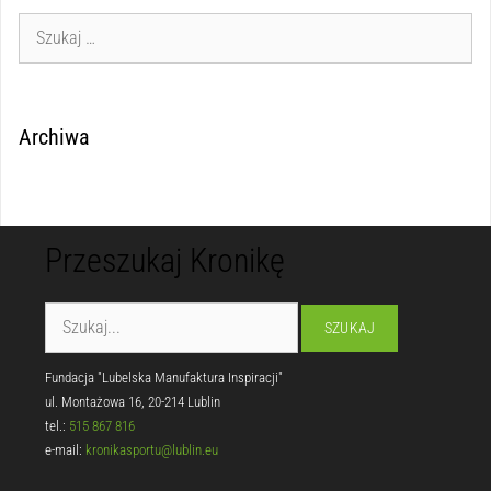
Archiwa
Przeszukaj Kronikę
Fundacja "Lubelska Manufaktura Inspiracji"
ul. Montażowa 16, 20-214 Lublin
tel.:
515 867 816
e-mail:
kronikasportu@lublin.eu