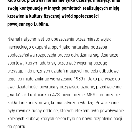
Klub choć przetrwał formalnie tylko dziesięć miesięcy, miał
swoją kontynuację w innych pomiotach realizujących misję
krzewienia kultury fizycznej wśród społeczności
powojennego Lublina.
Niemal natychmiast po opuszczeniu przez miasto wojsk
niemieckiego okupanta, sport jako naturalna potrzeba
społeczeństwa rozpoczęła proces odradzania się. Działacze
sportowi, którym udało się przetrwać wojenną pożogę
przystąpili do prężnych działań mających na celu odbudowę
tego, co miało zniknąć we wrześniu 1939 r. Jako pierwsze do
swej działalności powracały oczywiście uznane, przedwojenne
„marki” jak Lublinianka i AZS, nieco później MKS i organizacje
zakładane przez nową, komunistyczna władzę. Powszechne
były również ruchy oddolne, których efektem było powoływanie
kolejnych klubów, których celem było na nowo rozpalenie pasji
do sportu.