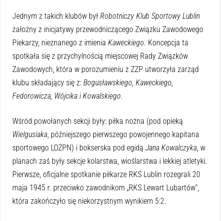
Jednym z takich klubów był
Robotniczy Klub Sportowy Lublin
założny z inicjatywy przewodniczącego Związku Zawodowego
Piekarzy, nieznanego z imienia
Kaweckiego
. Koncepcja ta
spotkała się z przychylnością miejscowej Rady Związków
Zawodowych, która w porozumieniu z ZZP utworzyła zarząd
klubu składający się z:
Bogusławskiego, Kaweckiego,
Fedorowicza, Wójcika i Kowalskiego
.
Wśród powołanych sekcji były: piłka nożna (pod opieką
Wielgusiaka
, późniejszego pierwszego powojennego kapitana
sportowego LOZPN) i bokserska pod egidą
Jana Kowalczyka
, w
planach zaś były sekcje kolarstwa, wioślarstwa i lekkiej atletyki.
Pierwsze, oficjalne spotkanie piłkarze RKS Lublin rozegrali 20
maja 1945 r. przeciwko zawodnikom „RKS Lewart Lubartów”,
która zakończyło się niekorzystnym wynikiem 5:2.