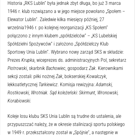
Historia „RKS Lublin” była jednak zbyt długa, bo już 3 marca
1946 r. klub rozwiązano a w jego miejsce powołano „Społem –
Elewator Lublin”. Zaledwie kilka miesięcy później, 27
września1946 r. po kolejnej reorganizacji „KS Społem”
połączono z innym klubem „spółdzielców” – „KS Lubelskiej
Spółdzielni Spożywców” i założono „Spółdzielczy Klub
Sportowy Unia Lublin”. Wybrano nowy zarząd SKS w składzie:
Prezes
Krupka
, wiceprezes ds. administracyjnych Pol, sekretarz
Piotrowski
, skarbnik
Bachowiec
, gospodarz
Żak
. Kierownikami
sekcji zostali: piłki nożnej
Żak
, bokserskiej
Kowalczyk
,
lekkoatletycznej
Tarkiewicz
. Komisja rewizyjna:
Adamski,
Rostkowski, Wrotniak. Sąd koleżeński: Skirmunt, Wronowski,
Korabiowski.
Koleje losu klubu SKS Unia Lublin są trudne do ustalenia, ale
przypuszczać należy, że w okresie stalinizacji sportu polskiego
w 1949 r. przekształcony został w „Spójnie”, a następnie w