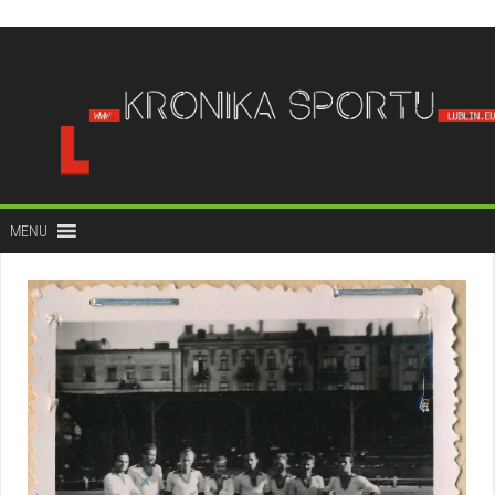
do
treści
MENU