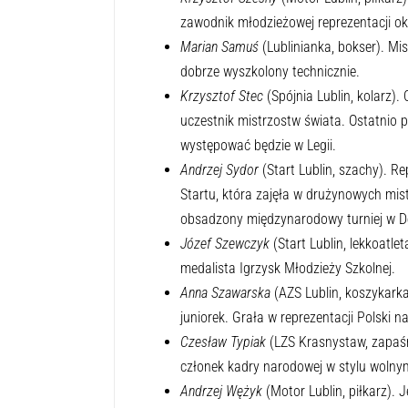
zawodnik młodzieżowej reprezentacji ok
Marian Samuś
(Lublinianka, bokser). Mi
dobrze wyszkolony technicznie.
Krzysztof Stec
(Spójnia Lublin, kolarz). 
uczestnik mistrzostw świata. Ostatnio
występować będzie w Legii.
Andrzej Sydor
(Start Lublin, szachy). R
Startu, która zajęła w drużynowych mist
obsadzony międzynarodowy turniej w D
Józef Szewczyk
(Start Lublin, lekkoatle
medalista Igrzysk Młodzieży Szkolnej.
Anna Szawarska
(AZS Lublin, koszykarka
juniorek. Grała w reprezentacji Polski 
Czesław Typiak
(LZS Krasnystaw, zapaśni
członek kadry narodowej w stylu wolny
Andrzej Wężyk
(Motor Lublin, piłkarz). 