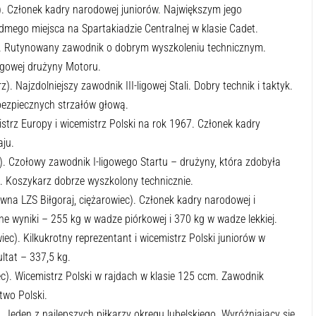
). Członek kadry narodowej juniorów. Największym jego
mego miejsca na Spartakiadzie Centralnej w klasie Cadet.
). Rutynowany zawodnik o dobrym wyszkoleniu technicznym.
ligowej drużyny Motoru.
z). Najzdolniejszy zawodnik III-ligowej Stali. Dobry technik i taktyk.
bezpiecznych strzałów głową.
istrz Europy i wicemistrz Polski na rok 1967. Członek kadry
aju.
). Czołowy zawodnik I-ligowego Startu – drużyny, która zdobyła
. Koszykarz dobrze wyszkolony technicznie.
na LZS Biłgoraj, ciężarowiec). Członek kadry narodowej i
ne wyniki – 255 kg w wadze piórkowej i 370 kg w wadze lekkiej.
ec). Kilkukrotny reprezentant i wicemistrz Polski juniorów w
ltat – 337,5 kg.
ec). Wicemistrz Polski w rajdach w klasie 125 ccm. Zawodnik
two Polski.
. Jeden z najlepszych piłkarzy okręgu lubelskiego. Wyróżniający się