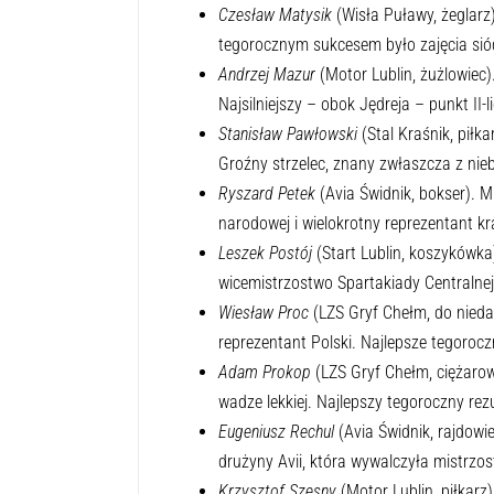
Czesław Matysik
(Wisła Puławy, żeglarz
tegorocznym sukcesem było zajęcia siód
Andrzej Mazur
(Motor Lublin, żużlowiec
Najsilniejszy – obok Jędreja – punkt II-
Stanisław Pawłowski
(Stal Kraśnik, piłkar
Groźny strzelec, znany zwłaszcza z nie
Ryszard Petek
(Avia Świdnik, bokser). M
narodowej i wielokrotny reprezentant kr
Leszek Postój
(Start Lublin, koszykówka
wicemistrzostwo Spartakiady Centralnej
Wiesław Proc
(LZS Gryf Chełm, do niedaw
reprezentant Polski. Najlepsze tegorocz
Adam Prokop
(LZS Gryf Chełm, ciężarowi
wadze lekkiej. Najlepszy tegoroczny rezu
Eugeniusz Rechul
(Avia Świdnik, rajdowi
drużyny Avii, która wywalczyła mistrzos
Krzysztof Szesny
(Motor Lublin, piłkarz)