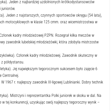
letyka). Jeden z najbardziej uzdolnionych krótkodystansowców
 juniorów.
ta). Jeden z najstarszych, czynnych sportowców okręgu (54 lata),
ach motocyklowych w klasie 125 cmm. oraz wicemistrzostwa w
. Członek kadry młodzieżowej PZPN. Rozegrał kilka meczów w
owy zawodnik lubelskiej młodzieżówki, która zdobyła mistrzostw
szykówka). Członek kadry młodzieżowej. Zawodnik skuteczny w
 z półdystansu.
tletyka). Jej największym tegorocznym sukcesem było zajęcie 6
 Centralnej.
. W 1967 r. najlepszy zawodnik III-ligowej Lublinianki. Dobry technik
yka). Mistrzyni i reprezentantka Polki juniorek w skoku w dal. Na
ce w tej konkurencji, uzyskując swój najlepszy tegoroczny wynik –