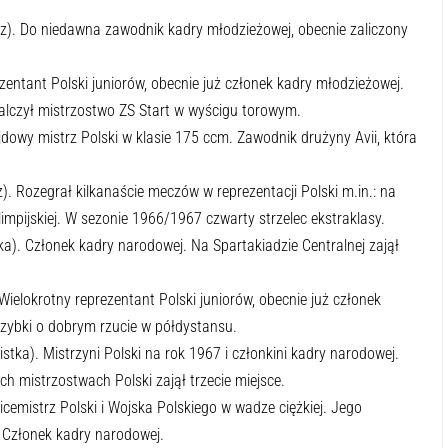
rz). Do niedawna zawodnik kadry młodzieżowej, obecnie zaliczony
ezentant Polski juniorów, obecnie już członek kadry młodzieżowej.
lczył mistrzostwo ZS Start w wyścigu torowym.
jdowy mistrz Polski w klasie 175 ccm. Zawodnik drużyny Avii, która
). Rozegrał kilkanaście meczów w reprezentacji Polski m.in.: na
mpijskiej. W sezonie 1966/1967 czwarty strzelec ekstraklasy.
ka). Członek kadry narodowej. Na Spartakiadzie Centralnej zajął
Wielokrotny reprezentant Polski juniorów, obecnie już członek
zybki o dobrym rzucie w półdystansu.
istka). Mistrzyni Polski na rok 1967 i członkini kadry narodowej.
h mistrzostwach Polski zajął trzecie miejsce.
icemistrz Polski i Wojska Polskiego w wadze ciężkiej. Jego
. Członek kadry narodowej.