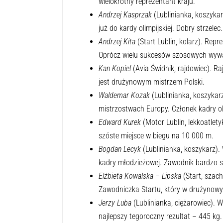
wielokrotny reprezentant kraju.
Andrzej Kasprzak
(Lublinianka, koszyka
już do kardy olimpijskiej. Dobry strzelec.
Andrzej Kita
(Start Lublin, kolarz). Repr
Oprócz wielu sukcesów szosowych wywa
Kan Kopiel
(Avia Świdnik, rajdowiec). Ra
jest drużynowym mistrzem Polski.
Waldemar Kozak
(Lublinianka, koszykarz
mistrzostwach Europy. Członek kadry oli
Edward Kurek
(Motor Lublin, lekkoatlety
szóste miejsce w biegu na 10 000 m.
Bogdan Lecyk
(Lublinianka, koszykarz). 
kadry młodzieżowej. Zawodnik bardzo s
Elżbieta Kowalska – Lipska
(Start, szach
Zawodniczka Startu, który w drużynowyc
Jerzy Luba
(Lublinianka, ciężarowiec). W
najlepszy tegoroczny rezultat – 445 kg