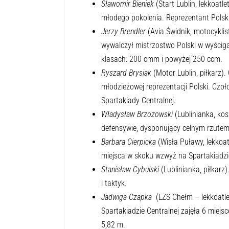
Sławomir Bieniek
(Start Lublin, lekkoat
młodego pokolenia. Reprezentant Polski
Jerzy Brendler
(Avia Świdnik, motocyklis
wywalczył mistrzostwo Polski w wyścig
klasach: 200 cmm i powyżej 250 ccm.
Ryszard Brysiak
(Motor Lublin, piłkarz)
młodzieżowej reprezentacji Polski. Czoł
Spartakiady Centralnej.
Władysław Brzozowski
(Lublinianka, ko
defensywie, dysponujący celnym rzutem
Barbara Cierpicka
(Wisła Puławy, lekkoa
miejsca w skoku wzwyż na Spartakiadzie
Stanisław Cybulski
(Lublinianka, piłkarz)
i taktyk.
Jadwiga Czapka
(LZS Chełm – lekkoatlet
Spartakiadzie Centralnej zajęła 6 miejs
5,82 m.