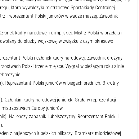
ręgu, która wywalczyła mistrzostwo Spartakiady Centralnej.
strz i reprezentant Polski juniorów w wadze muszej. Zawodnik
Członek kadry narodowej i olimpijskiej. Mistrz Polski w przełaju i
 powołany do służby wojskowej w związku z czym okresowo
eprezentant Polski i członek kadry narodowej. Zawodnik drużyny
rzostwach Polski trzecie miejsce. Wygrał w bieżącym roku silnie
ebreczynie.
ta). Reprezentant Polski juniorów w biegach średnich. 3-krotny
). Członkini kadry narodowej juniorek. Grała w reprezentacji
na mistrzostwach Europy juniorów.
k). Najlepszy zapaśnik Lubelszczyzny. Reprezentant Polski i
m.
Jeden z najlepszych lubelskich piłkarzy. Bramkarz młodzieżowej