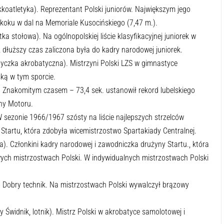
kkoatletyka). Reprezentant Polski juniorów. Największym jego
oku w dal na Memoriale Kusocińskiego (7,47 m.).
tka stołowa). Na ogólnopolskiej liście klasyfikacyjnej juniorek w
 dłuższy czas zaliczona była do kadry narodowej juniorek.
yczka akrobatyczna). Mistrzyni Polski LZS w gimnastyce
ką w tym sporcie.
. Znakomitym czasem – 73,4 sek. ustanowił rekord lubelskiego
yny Motoru.
W sezonie 1966/1967 szósty na liście najlepszych strzelców
Startu, która zdobyła wicemistrzostwo Spartakiady Centralnej.
ka). Członkini kadry narodowej i zawodniczka drużyny Startu., która
wych mistrzostwach Polski. W indywidualnych mistrzostwach Polski
. Dobry technik. Na mistrzostwach Polski wywalczył brązowy
 Świdnik, lotnik). Mistrz Polski w akrobatyce samolotowej i