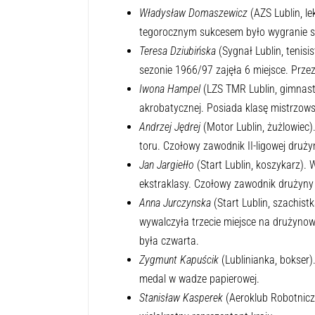
Władysław Domaszewicz
(AZS Lublin, le
tegorocznym sukcesem było wygranie sk
Teresa Dziubińska
(Sygnał Lublin, tenisis
sezonie 1966/97 zajęła 6 miejsce. Przez
Iwona Hampel
(LZS TMR Lublin, gimnast
akrobatycznej. Posiada klasę mistrzows
Andrzej Jędrej
(Motor Lublin, żużlowiec)
toru. Czołowy zawodnik II-ligowej druż
Jan Jargiełło
(Start Lublin, koszykarz). 
ekstraklasy. Czołowy zawodnik drużyny 
Anna Jurczynska
(Start Lublin, szachist
wywalczyła trzecie miejsce na drużyno
była czwarta.
Zygmunt Kapuścik
(Lublinianka, bokser)
medal w wadze papierowej.
Stanisław Kasperek
(Aeroklub Robotniczy