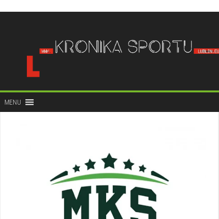
do
treści
MENU