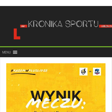
do
treści
MENU