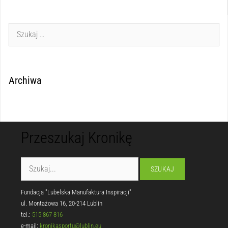
Archiwa
Przeszukaj Kronikę
Fundacja "Lubelska Manufaktura Inspiracji"
ul. Montażowa 16, 20-214 Lublin
tel.:
515 867 816
e-mail:
kronikasportu@lublin.eu