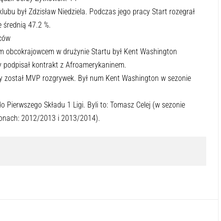
klubu był Zdzisław Niedziela. Podczas jego pracy Start rozegrał
 średnią 47.2 %.
ców
m obcokrajowcem w drużynie Startu był Kent Washington
ry podpisał kontrakt z Afroamerykaninem.
any został MVP rozgrywek. Był num Kent Washington w sezonie
o Pierwszego Składu 1 Ligi. Byli to: Tomasz Celej (w sezonie
onach: 2012/2013 i 2013/2014).