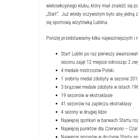
wielosekcyjnego klubu, który miał znaleźć się 
„Start”.
Już wtedy oczywistym było aby jedną z 
się sportową wizytówką Lublina.
Poniżej przedstawiamy kilka najważniejszych i 
Start Lublin po raz pierwszy awansował
sezonu zajął 12 miejsce odnosząc 2 zwy
4 medale mistrzostw Polski
1 srebrny medal zdobyty w sezonie 20
3 brązowe medale zdobyte w latach 1
19 sezonów w ekstraklasie
41 sezonów na zapleczu ekstraklasy
4 sezony w drugiej lidze
Najwięcej spotkań w barwach Startu roz
Najwięcej punktów dla
Czerwono – Czar
Najwięcej sezonów w drużynie Startu sp