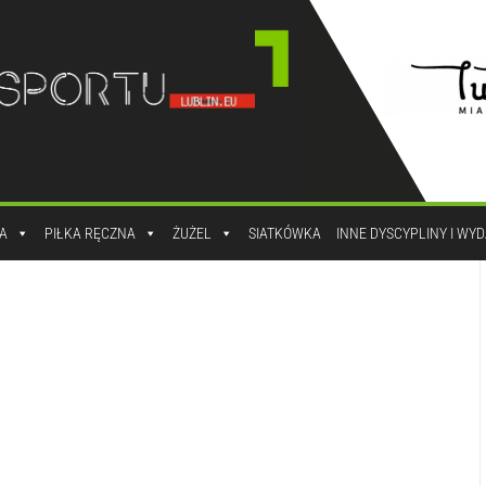
A
PIŁKA RĘCZNA
ŻUŻEL
SIATKÓWKA
INNE DYSCYPLINY I WY