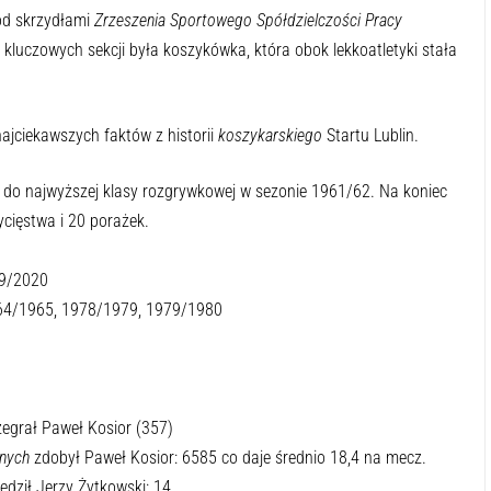
pod skrzydłami
Zrzeszenia Sportowego Spółdzielczości Pracy
kluczowych sekcji była koszykówka, która obok lekkoatletyki stała
najciekawszych faktów z historii
koszykarskiego
Startu Lublin.
 do najwyższej klasy rozgrywkowej w sezonie 1961/62. Na koniec
cięstwa i 20 porażek.
19/2020
964/1965, 1978/1979, 1979/1980
egrał Paweł Kosior (357)
nych
zdobył Paweł Kosior: 6585 co daje średnio 18,4 na mecz.
ędził Jerzy Żytkowski: 14