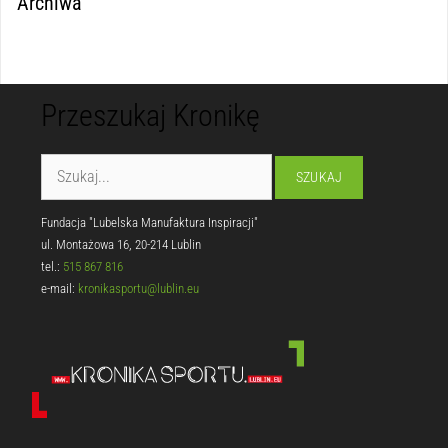
Archiwa
Przeszukaj Kronikę
Fundacja "Lubelska Manufaktura Inspiracji"
ul. Montażowa 16, 20-214 Lublin
tel.:
515 867 816
e-mail:
kronikasportu@lublin.eu