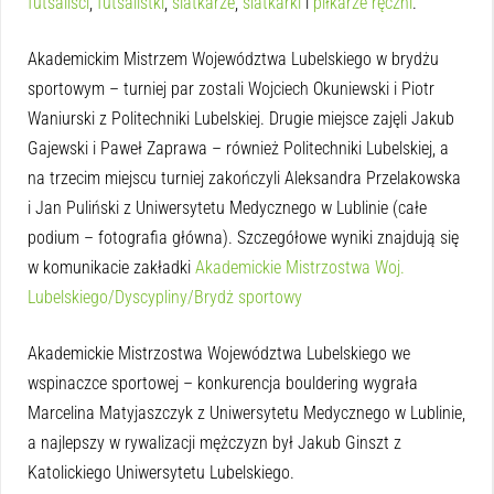
futsaliści
,
futsalistki
,
siatkarze
,
siatkarki
i
piłkarze ręczni
.
Akademickim Mistrzem Województwa Lubelskiego w brydżu
sportowym – turniej par zostali Wojciech Okuniewski i Piotr
Waniurski z Politechniki Lubelskiej. Drugie miejsce zajęli Jakub
Gajewski i Paweł Zaprawa – również Politechniki Lubelskiej, a
na trzecim miejscu turniej zakończyli Aleksandra Przelakowska
i Jan Puliński z Uniwersytetu Medycznego w Lublinie (całe
podium – fotografia główna). Szczegółowe wyniki znajdują się
w komunikacie zakładki
Akademickie Mistrzostwa Woj.
Lubelskiego/Dyscypliny/Brydż sportowy
Akademickie Mistrzostwa Województwa Lubelskiego we
wspinaczce sportowej – konkurencja bouldering wygrała
Marcelina Matyjaszczyk z Uniwersytetu Medycznego w Lublinie,
a najlepszy w rywalizacji mężczyzn był Jakub Ginszt z
Katolickiego Uniwersytetu Lubelskiego.