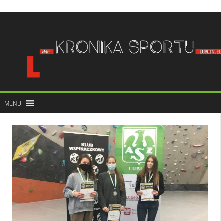
do
treści
MENU