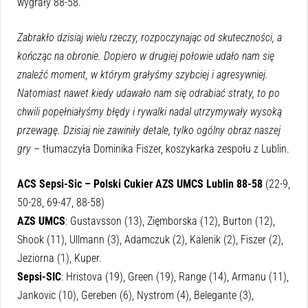
wygrały 88-58.
Zabrakło dzisiaj wielu rzeczy, rozpoczynając od skuteczności, a
kończąc na obronie. Dopiero w drugiej połowie udało nam się
znaleźć moment, w którym grałyśmy szybciej i agresywniej.
Natomiast nawet kiedy udawało nam się odrabiać straty, to po
chwili popełniałyśmy błędy i rywalki nadal utrzymywały wysoką
przewagę. Dzisiaj nie zawiniły detale, tylko ogólny obraz naszej
gry
– tłumaczyła Dominika Fiszer, koszykarka zespołu z Lublin.
ACS Sepsi-Sic – Polski Cukier AZS UMCS Lublin 88-58
(22-9,
50-28, 69-47, 88-58)
AZS UMCS
: Gustavsson (13), Zięmborska (12), Burton (12),
Shook (11), Ullmann (3), Adamczuk (2), Kalenik (2), Fiszer (2),
Jeziorna (1), Kuper.
Sepsi-SIC
: Hristova (19), Green (19), Range (14), Armanu (11),
Jankovic (10), Gereben (6), Nystrom (4), Belegante (3),