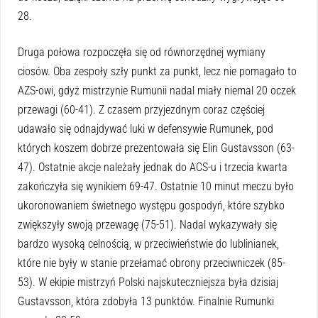
28.
Druga połowa rozpoczęła się od równorzędnej wymiany
ciosów. Oba zespoły szły punkt za punkt, lecz nie pomagało to
AZS-owi, gdyż mistrzynie Rumunii nadal miały niemal 20 oczek
przewagi (60-41). Z czasem przyjezdnym coraz częściej
udawało się odnajdywać luki w defensywie Rumunek, pod
których koszem dobrze prezentowała się Elin Gustavsson (63-
47). Ostatnie akcje należały jednak do ACS-u i trzecia kwarta
zakończyła się wynikiem 69-47. Ostatnie 10 minut meczu było
ukoronowaniem świetnego występu gospodyń, które szybko
zwiększyły swoją przewagę (75-51). Nadal wykazywały się
bardzo wysoką celnością, w przeciwieństwie do lublinianek,
które nie były w stanie przełamać obrony przeciwniczek (85-
53). W ekipie mistrzyń Polski najskuteczniejsza była dzisiaj
Gustavsson, która zdobyła 13 punktów. Finalnie Rumunki