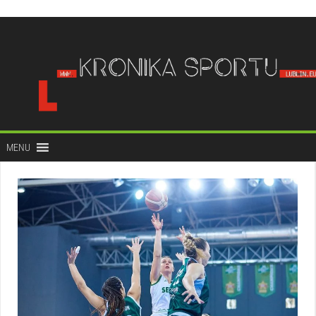
do
treści
MENU