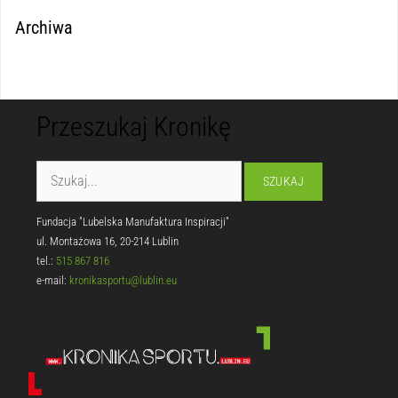
Archiwa
Przeszukaj Kronikę
Fundacja "Lubelska Manufaktura Inspiracji"
ul. Montażowa 16, 20-214 Lublin
tel.:
515 867 816
e-mail:
kronikasportu@lublin.eu