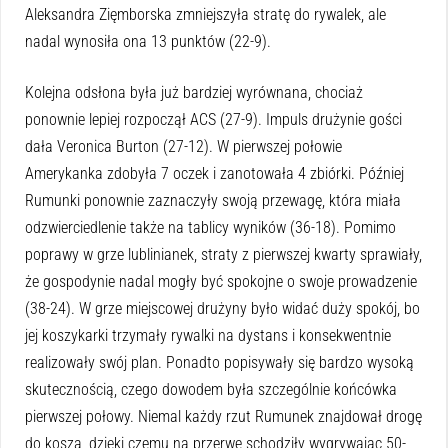
Aleksandra Zięmborska zmniejszyła stratę do rywalek, ale
nadal wynosiła ona 13 punktów (22-9).
Kolejna odsłona była już bardziej wyrównana, chociaż
ponownie lepiej rozpoczął ACS (27-9). Impuls drużynie gości
dała Veronica Burton (27-12). W pierwszej połowie
Amerykanka zdobyła 7 oczek i zanotowała 4 zbiórki. Później
Rumunki ponownie zaznaczyły swoją przewagę, która miała
odzwierciedlenie także na tablicy wyników (36-18). Pomimo
poprawy w grze lublinianek, straty z pierwszej kwarty sprawiały,
że gospodynie nadal mogły być spokojne o swoje prowadzenie
(38-24). W grze miejscowej drużyny było widać duży spokój, bo
jej koszykarki trzymały rywalki na dystans i konsekwentnie
realizowały swój plan. Ponadto popisywały się bardzo wysoką
skutecznością, czego dowodem była szczególnie końcówka
pierwszej połowy. Niemal każdy rzut Rumunek znajdował drogę
do kosza, dzięki czemu na przerwę schodziły wygrywając 50-