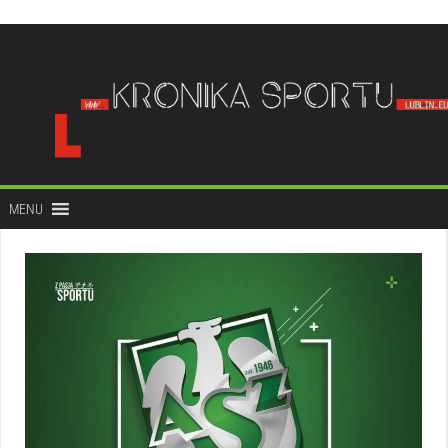
do
treści
MENU