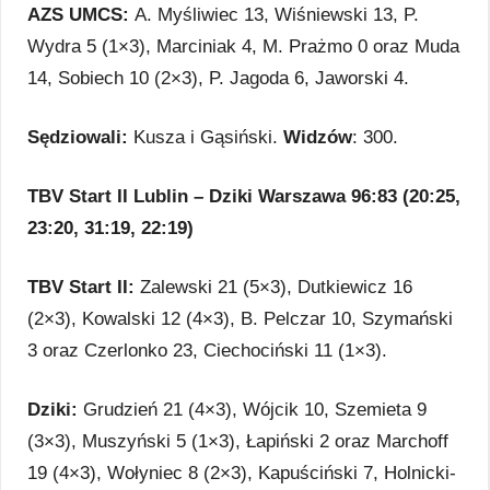
AZS UMCS:
A. Myśliwiec 13, Wiśniewski 13, P.
Wydra 5 (1×3), Marciniak 4, M. Prażmo 0 oraz Muda
14, Sobiech 10 (2×3), P. Jagoda 6, Jaworski 4.
Sędziowali:
Kusza i Gąsiński.
Widzów
: 300.
TBV Start II Lublin – Dziki Warszawa 96:83 (20:25,
23:20, 31:19, 22:19)
TBV Start II:
Zalewski 21 (5×3), Dutkiewicz 16
(2×3), Kowalski 12 (4×3), B. Pelczar 10, Szymański
3 oraz Czerlonko 23, Ciechociński 11 (1×3).
Dziki:
Grudzień 21 (4×3), Wójcik 10, Szemieta 9
(3×3), Muszyński 5 (1×3), Łapiński 2 oraz Marchoff
19 (4×3), Wołyniec 8 (2×3), Kapuściński 7, Holnicki-