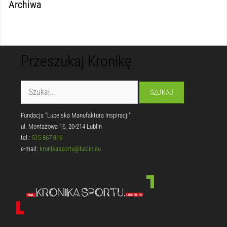
Archiwa
Przeszukaj Kronikę
Fundacja "Lubelska Manufaktura Inspiracji"
ul. Montażowa 16, 20-214 Lublin
tel.:
515 867 816
e-mail:
kronikasportu@lublin.eu