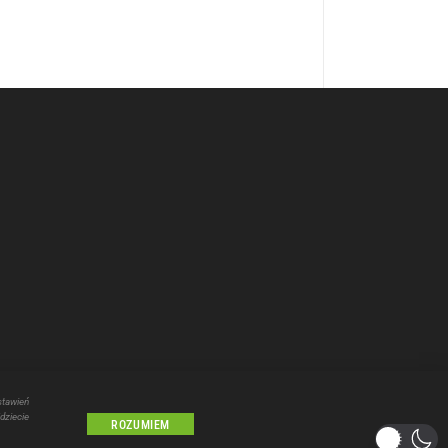
stawień
dziecie
Lublin
ROZUMIEM