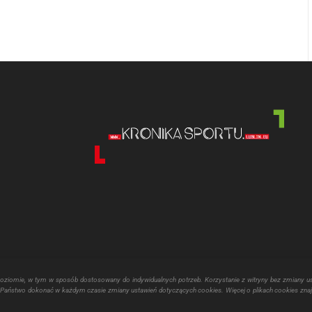
poziomie, w tym w sposób dostosowany do indywidualnych potrzeb. Korzystanie z witryny bez zmiany u
aństwo dokonać w każdym czasie zmiany ustawień dotyczących cookies. Więcej o plikach cookies znaj
echniania kultury fizycznej realizowane jest przy pomocy finansowej Miasta 