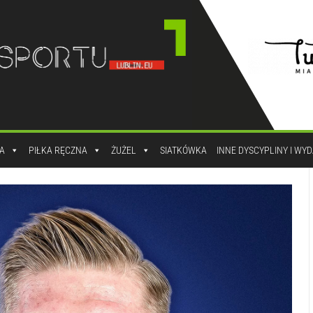
A
PIŁKA RĘCZNA
ŻUŻEL
SIATKÓWKA
INNE DYSCYPLINY I WY