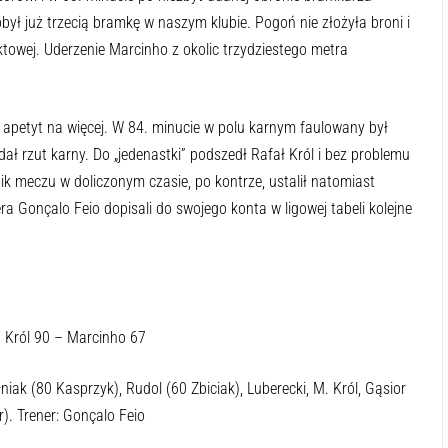
ył już trzecią bramkę w naszym klubie. Pogoń nie złożyła broni i
towej. Uderzenie Marcinho z okolic trzydziestego metra
y apetyt na więcej. W 84. minucie w polu karnym faulowany był
dał rzut karny. Do „jedenastki” podszedł Rafał Król i bez problemu
 meczu w doliczonym czasie, po kontrze, ustalił natomiast
era Gonçalo Feio dopisali do swojego konta w ligowej tabeli kolejne
. Król 90 – Marcinho 67
niak (80 Kasprzyk), Rudol (60 Zbiciak), Luberecki, M. Król, Gąsior
r). Trener: Gonçalo Feio