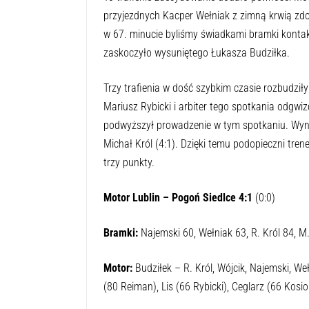
przyjezdnych Kacper Wełniak z zimną krwią zdob
w 67. minucie byliśmy świadkami bramki kontak
zaskoczyło wysuniętego Łukasza Budziłka.
Trzy trafienia w dość szybkim czasie rozbudził
Mariusz Rybicki i arbiter tego spotkania odgwiz
podwyższył prowadzenie w tym spotkaniu. Wynik
Michał Król (4:1). Dzięki temu podopieczni tren
trzy punkty.
Motor Lublin – Pogoń Siedlce 4:1
(0:0)
Bramki:
Najemski 60, Wełniak 63, R. Król 84, M
Motor:
Budziłek – R. Król, Wójcik, Najemski, Weł
(80 Reiman), Lis (66 Rybicki), Ceglarz (66 Kosio