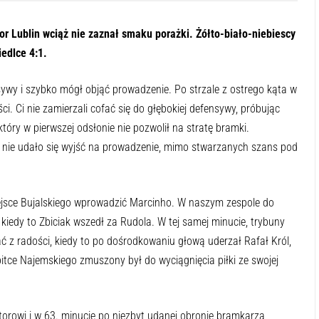
r Lublin wciąż nie zaznał smaku porażki. Żółto-biało-niebiescy
edlce 4:1.
ywy i szybko mógł objąć prowadzenie. Po strzale z ostrego kąta w
i. Ci nie zamierzali cofać się do głębokiej defensywy, próbując
tóry w pierwszej odsłonie nie pozwolił na stratę bramki.
nie udało się wyjść na prowadzenie, mimo stwarzanych szans pod
ejsce Bujalskiego wprowadzić Marcinho. W naszym zespole do
kiedy to Zbiciak wszedł za Rudola. W tej samej minucie, trybuny
 z radości, kiedy to po dośrodkowaniu głową uderzał Rafał Król,
obitce Najemskiego zmuszony był do wyciągnięcia piłki ze swojej
orowi i w 63. minucie po niezbyt udanej obronie bramkarza