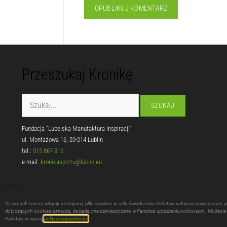
Przeszukaj Kronikę
Fundacja "Lubelska Manufaktura Inspiracji"
ul. Montażowa 16, 20-214 Lublin
tel.:
515 867 816
e-mail:
kronikasportu@lublin.eu
W ramach naszej witryny stosujemy pliki cookies w celu świadczenia Państwu usług na najwyższym 
dotyczących cookies oznacza, że będą one zamieszczane w Państwa urządzeniu końcowym. Możecie P
Zadanie w zakresie wspierania i upowsz
Państwo w naszej
polityce prywatności
.