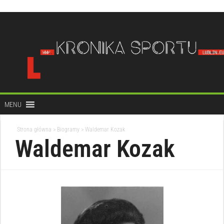
do
treści
MENU
Strona główna
>
Biogramy
>
Waldemar Kozak
Waldemar Kozak