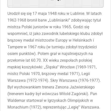
Powered By
GSpeech
Urodził się się 17 maja 1948 roku w Lublinie. W latach
1962-1968 bronił barw „Lublinianki” zdobywając tytuł
mistrza Polski juniorów w roku 1965
.
Godzi się
wspomnieć, iż jako zawodnik lubelskiego klubu zdobył
brązowy medal mistrzostw Europy w Helsinkach i
Tampere w 1967 roku (w turnieju zdobył trzydzieści
osiem punktów). Potem grał w najsilniejszych na
przełomie lat 60.70. XX wieku zespołach polskiej
męskiej koszykówki: „Śląska” Wrocław (1969-1971,
mistrz Polski 1970, brązowy medal 1971), Legii
Warszawa (1972-1974). Skry Warszawa (1976-1977).
Był wychowankiem trenera Zenona Jaźwierskiego
(trenerem kadry był wówczas Witold Zagórski). Pan
Waldemar startował w Igrzyskach Olimpijskich w
Monachium (1972), reprezentując „Legię” Warszawa.