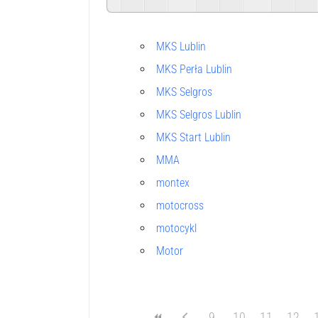
MKS Lublin
MKS Perła Lublin
MKS Selgros
MKS Selgros Lublin
MKS Start Lublin
MMA
montex
motocross
motocykl
Motor
9
10
11
12