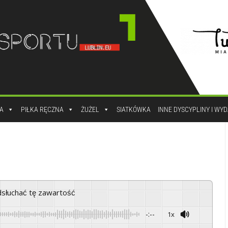
A
PIŁKA RĘCZNA
ŻUŻEL
SIATKÓWKA
INNE DYSCYPLINY I WY
odsłuchać tę zawartość
-:--
1x