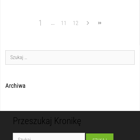
1
11
12
Archiwa
Przeszukaj Kronikę