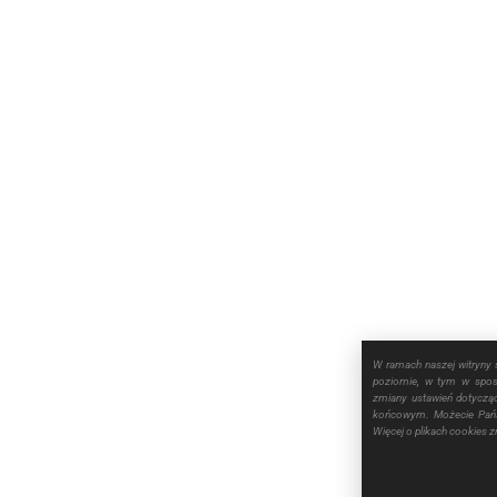
W ramach naszej witryny 
poziomie, w tym w sposó
zmiany ustawień dotyczą
końcowym. Możecie Pańs
Więcej o plikach cookies 