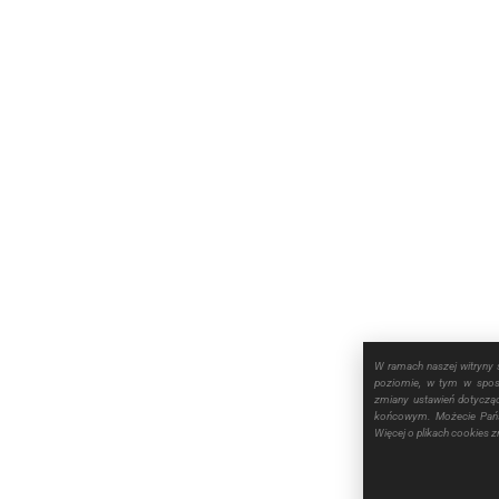
W ramach naszej witryny 
poziomie, w tym w sposó
zmiany ustawień dotyczą
końcowym. Możecie Pańs
Więcej o plikach cookies 