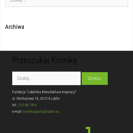
Archiwa
Przeszukaj Kronikę
Fundacja "Lubelska Manufaktura Inspiracji"
ul. Montażowa 16, 20-214 Lublin
tel.:
515 867 816
e-mail:
kronikasportu@lublin.eu