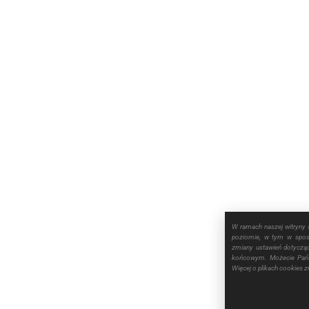
W ramach naszej witryny 
poziomie, w tym w sposó
zmiany ustawień dotyczą
końcowym. Możecie Pańs
Więcej o plikach cookies 