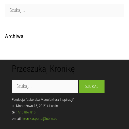
Archiwa
Przeszukaj Kronikę
Fundacja "Lubelska Manufaktura Inspiracji"
ul. Montażowa 16, 20-214 Lublin
tel.:
515 867 816
e-mail:
kronikasportu@lublin.eu