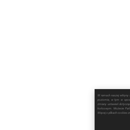
W ramach naszej witryny 
poziomie, w tym w sposó
zmiany ustawień dotyczą
końcowym. Możecie Pańs
Więcej o plikach cookies 