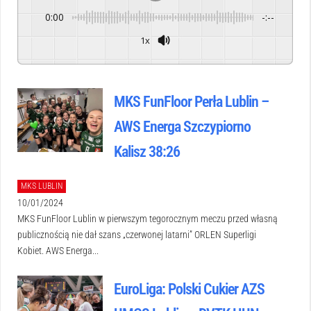
0:00
-:--
1x
Powered By
GSpeech
MKS FunFloor Perła Lublin –
AWS Energa Szczypiorno
Kalisz 38:26
MKS LUBLIN
10/01/2024
MKS FunFloor Lublin w pierwszym tegorocznym meczu przed własną
publicznością nie dał szans „czerwonej latarni” ORLEN Superligi
Kobiet. AWS Energa...
EuroLiga: Polski Cukier AZS