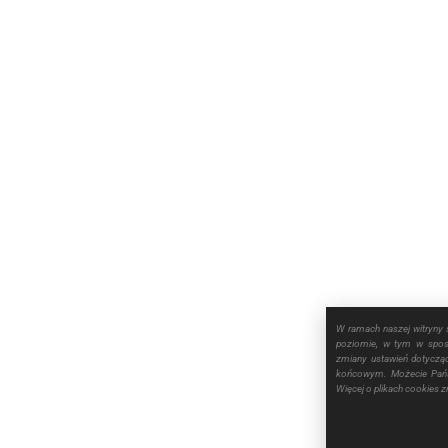
W ramach naszej witryny 
poziomie, w tym w sposó
zmiany ustawień dotyczą
końcowym. Możecie Pańs
Więcej o plikach cookies 