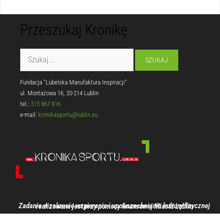
Przeszukaj Kronikę
Fundacja "Lubelska Manufaktura Inspiracji"
ul. Montażowa 16, 20-214 Lublin
tel.:
515 867 816
e-mail:
kronikasportu@lublin.eu
Zadanie w zakresie wspierania i upowszechniania kultury fizycznej realizowane jest przy pomocy finansowej Miasta Lublin