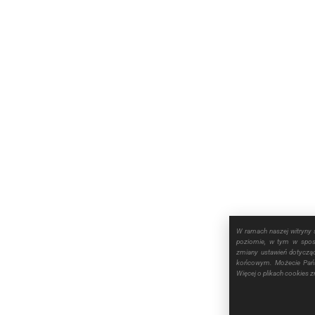
W ramach naszej witryny 
poziomie, w tym w sposó
zmiany ustawień dotyczą
końcowym. Możecie Pańs
Więcej o plikach cookies 