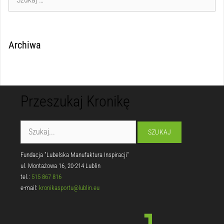
Archiwa
Przeszukaj Kronikę
Fundacja "Lubelska Manufaktura Inspiracji"
ul. Montażowa 16, 20-214 Lublin
tel.:
515 867 816
e-mail:
kronikasportu@lublin.eu