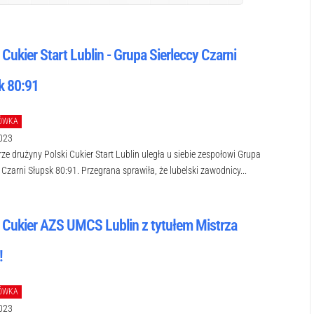
 Cukier Start Lublin - Grupa Sierleccy Czarni
k 80:91
ÓWKA
023
ze drużyny Polski Cukier Start Lublin uległa u siebie zespołowi Grupa
y Czarni Słupsk 80:91. Przegrana sprawiła, że lubelski zawodnicy...
i Cukier AZS UMCS Lublin z tytułem Mistrza
!
ÓWKA
023