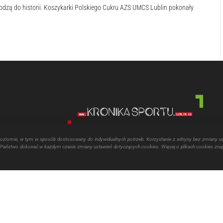
dzą do historii. Koszykarki Polskiego Cukru AZS UMCS Lublin pokonały
poziomie, w tym w sposób dostosowany do indywidualnych potrzeb. Korzystanie z witryny bez zmiany u
aństwo dokonać w każdym czasie zmiany ustawień dotyczących cookies. Więcej o plikach cookies znaj