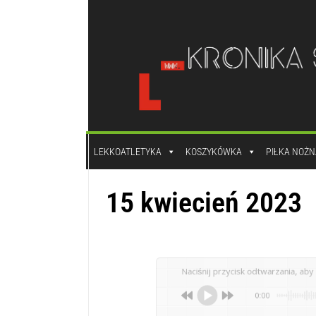
do
treści
LEKKOATLETYKA
KOSZYKÓWKA
PIŁKA NOŻN
15 kwiecień 2023
Naciśnij przycisk odtwarzania, aby 
0:00