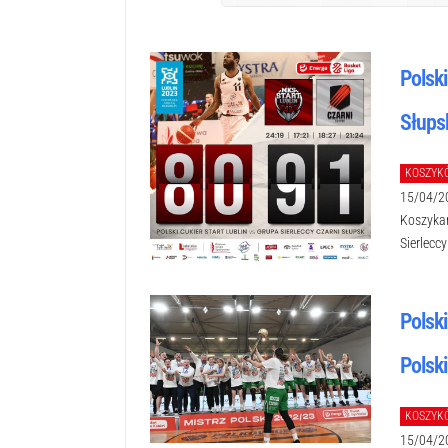
Polski
Słups
KOSZYK
15/04/2
Koszykar
Sierlecc
Polsk
Polski
KOSZYK
15/04/2