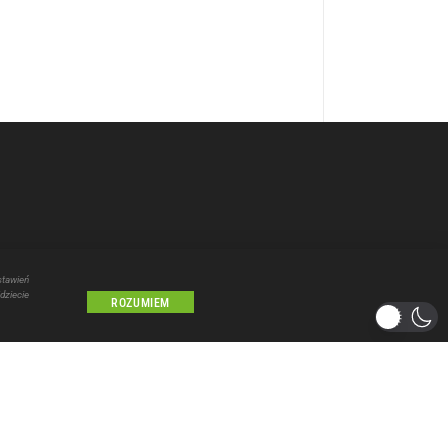
stawień
dziecie
ROZUMIEM