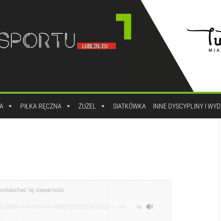
A
PIŁKA RĘCZNA
ŻUŻEL
SIATKÓWKA
INNE DYSCYPLINY I WY
odsłuchać tę zawartość
-:--
1x