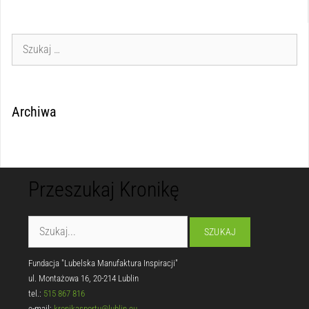
Archiwa
Przeszukaj Kronikę
Fundacja "Lubelska Manufaktura Inspiracji"
ul. Montażowa 16, 20-214 Lublin
tel.:
515 867 816
e-mail:
kronikasportu@lublin.eu