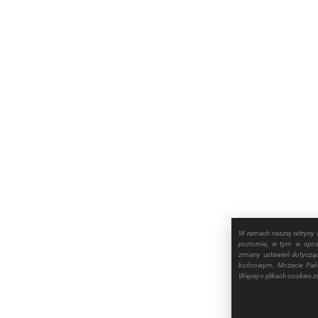
W ramach naszej witryny 
poziomie, w tym w sposó
zmiany ustawień dotyczą
końcowym. Możecie Pańs
Więcej o plikach cookies 