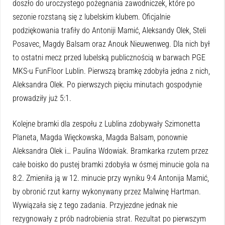
doszło do uroczystego pożegnania zawodniczek, które po
sezonie rozstaną się z lubelskim klubem. Oficjalnie
podziękowania trafiły do Antoniji Mamić, Aleksandy Olek, Steli
Posavec, Magdy Balsam oraz Anouk Nieuwenweg. Dla nich był
to ostatni mecz przed lubelską publicznością w barwach PGE
MKS-u FunFloor Lublin. Pierwszą bramkę zdobyła jedna z nich,
Aleksandra Olek. Po pierwszych pięciu minutach gospodynie
prowadziły już 5:1.
Kolejne bramki dla zespołu z Lublina zdobywały Szimonetta
Planeta, Magda Więckowska, Magda Balsam, ponownie
Aleksandra Olek i… Paulina Wdowiak. Bramkarka rzutem przez
całe boisko do pustej bramki zdobyła w ósmej minucie gola na
8:2. Zmieniła ją w 12. minucie przy wyniku 9:4 Antonija Mamić,
by obronić rzut karny wykonywany przez Malwinę Hartman.
Wywiązała się z tego zadania. Przyjezdne jednak nie
rezygnowały z prób nadrobienia strat. Rezultat po pierwszym