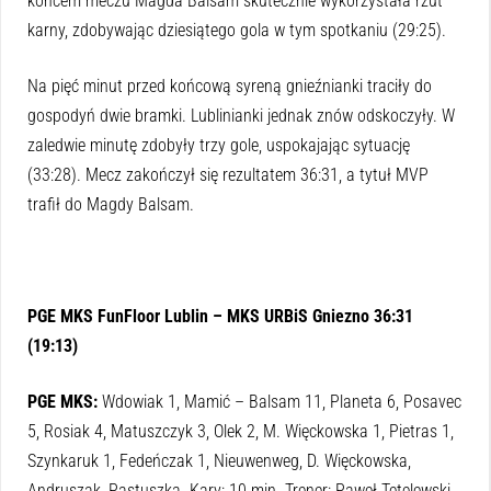
końcem meczu Magda Balsam skutecznie wykorzystała rzut
karny, zdobywając dziesiątego gola w tym spotkaniu (29:25).
Na pięć minut przed końcową syreną gnieźnianki traciły do
gospodyń dwie bramki. Lublinianki jednak znów odskoczyły. W
zaledwie minutę zdobyły trzy gole, uspokajając sytuację
(33:28). Mecz zakończył się rezultatem 36:31, a tytuł MVP
trafił do Magdy Balsam.
PGE MKS FunFloor Lublin – MKS URBiS Gniezno 36:31
(19:13)
PGE MKS:
Wdowiak 1, Mamić – Balsam 11, Planeta 6, Posavec
5, Rosiak 4, Matuszczyk 3, Olek 2, M. Więckowska 1, Pietras 1,
Szynkaruk 1, Fedeńczak 1, Nieuwenweg, D. Więckowska,
Andruszak, Pastuszka. Kary: 10 min. Trener: Paweł Tetelewski