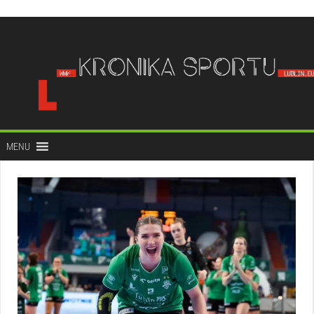
do
treści
MENU