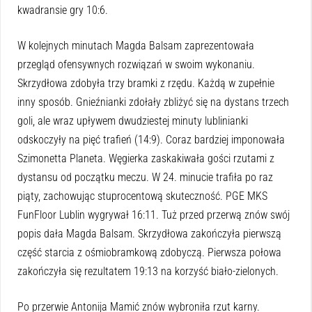
kwadransie gry 10:6.
W kolejnych minutach Magda Balsam zaprezentowała
przegląd ofensywnych rozwiązań w swoim wykonaniu.
Skrzydłowa zdobyła trzy bramki z rzędu. Każdą w zupełnie
inny sposób. Gnieźnianki zdołały zbliżyć się na dystans trzech
goli, ale wraz upływem dwudziestej minuty lublinianki
odskoczyły na pięć trafień (14:9). Coraz bardziej imponowała
Szimonetta Planeta. Węgierka zaskakiwała gości rzutami z
dystansu od początku meczu. W 24. minucie trafiła po raz
piąty, zachowując stuprocentową skuteczność. PGE MKS
FunFloor Lublin wygrywał 16:11. Tuż przed przerwą znów swój
popis dała Magda Balsam. Skrzydłowa zakończyła pierwszą
część starcia z ośmiobramkową zdobyczą. Pierwsza połowa
zakończyła się rezultatem 19:13 na korzyść biało-zielonych.
Po przerwie Antonija Mamić znów wybroniła rzut karny.