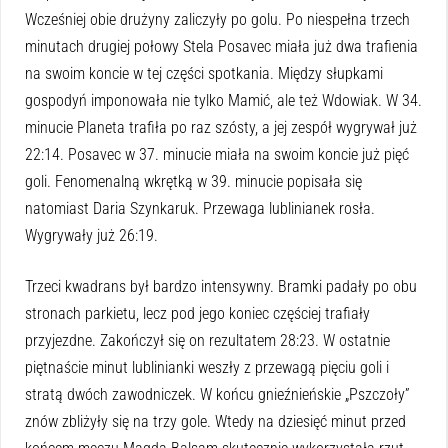
Wcześniej obie drużyny zaliczyły po golu. Po niespełna trzech
minutach drugiej połowy Stela Posavec miała już dwa trafienia
na swoim koncie w tej części spotkania. Między słupkami
gospodyń imponowała nie tylko Mamić, ale też Wdowiak. W 34.
minucie Planeta trafiła po raz szósty, a jej zespół wygrywał już
22:14. Posavec w 37. minucie miała na swoim koncie już pięć
goli. Fenomenalną wkrętką w 39. minucie popisała się
natomiast Daria Szynkaruk. Przewaga lublinianek rosła.
Wygrywały już 26:19.
Trzeci kwadrans był bardzo intensywny. Bramki padały po obu
stronach parkietu, lecz pod jego koniec częściej trafiały
przyjezdne. Zakończył się on rezultatem 28:23. W ostatnie
piętnaście minut lublinianki weszły z przewagą pięciu goli i
stratą dwóch zawodniczek. W końcu gnieźnieńskie „Pszczoły”
znów zbliżyły się na trzy gole. Wtedy na dziesięć minut przed