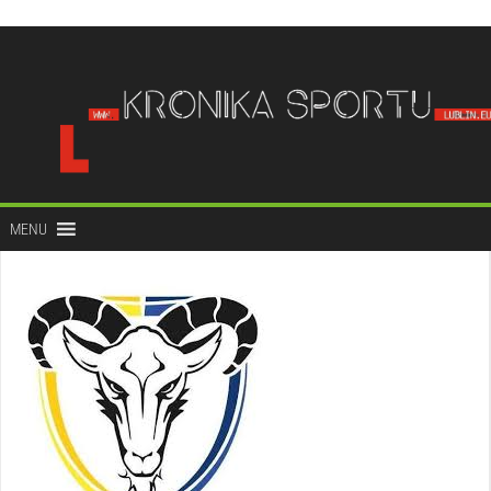
do
treści
MENU