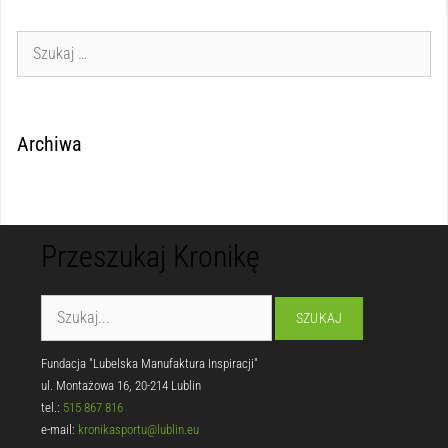
Archiwa
Przeszukaj Kronikę
Fundacja "Lubelska Manufaktura Inspiracji"
ul. Montażowa 16, 20-214 Lublin
tel.:
515 867 816
e-mail:
kronikasportu@lublin.eu