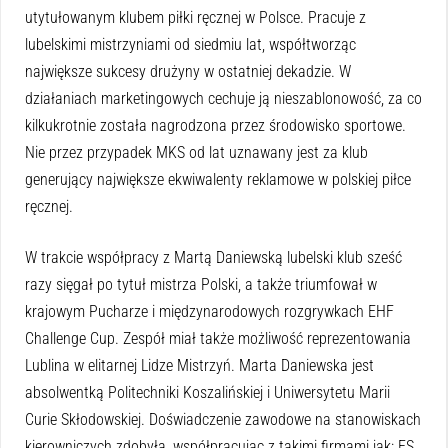
utytułowanym klubem piłki ręcznej w Polsce. Pracuje z
lubelskimi mistrzyniami od siedmiu lat, współtworząc
największe sukcesy drużyny w ostatniej dekadzie. W
działaniach marketingowych cechuje ją nieszablonowość, za co
kilkukrotnie została nagrodzona przez środowisko sportowe.
Nie przez przypadek MKS od lat uznawany jest za klub
generujący największe ekwiwalenty reklamowe w polskiej piłce
ręcznej.
W trakcie współpracy z Martą Daniewską lubelski klub sześć
razy sięgał po tytuł mistrza Polski, a także triumfował w
krajowym Pucharze i międzynarodowych rozgrywkach EHF
Challenge Cup. Zespół miał także możliwość reprezentowania
Lublina w elitarnej Lidze Mistrzyń. Marta Daniewska jest
absolwentką Politechniki Koszalińskiej i Uniwersytetu Marii
Curie Skłodowskiej. Doświadczenie zawodowe na stanowiskach
kierowniczych zdobyła, współpracując z takimi firmami jak: FS