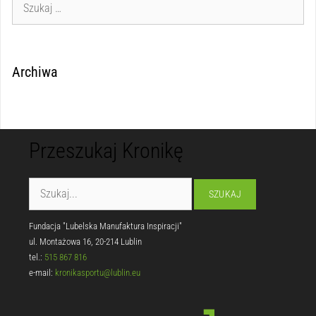
Archiwa
Przeszukaj Kronikę
Fundacja "Lubelska Manufaktura Inspiracji"
ul. Montażowa 16, 20-214 Lublin
tel.:
515 867 816
e-mail:
kronikasportu@lublin.eu