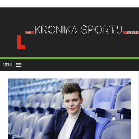
do
treści
MENU