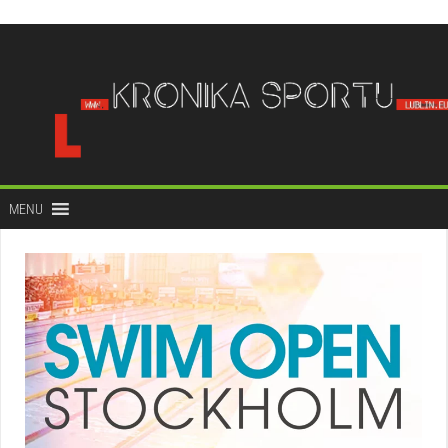
do
treści
MENU