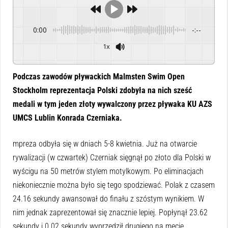
0:00
-:--
1x
Powered By
GSpeech
Podczas zawodów pływackich Malmsten Swim Open
Stockholm reprezentacja Polski zdobyła na nich sześć
medali w tym jeden złoty wywalczony przez pływaka KU AZS
UMCS Lublin Konrada Czerniaka.
mpreza odbyła się w dniach 5-8 kwietnia. Już na otwarcie
rywalizacji (w czwartek) Czerniak sięgnął po złoto dla Polski w
wyścigu na 50 metrów stylem motylkowym. Po eliminacjach
niekoniecznie można było się tego spodziewać. Polak z czasem
24.16 sekundy awansował do finału z szóstym wynikiem. W
nim jednak zaprezentował się znacznie lepiej. Popłynął 23.62
sekundy i 0.02 sekundy wyprzedził drugiego na mecie