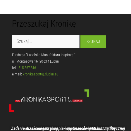
Przeszukaj Kronikę
Fundacja "Lubelska Manufaktura Inspiracji"
ul. Montażowa 16, 20-214 Lublin
tel.:
515 867 816
e-mail:
kronikasportu@lublin.eu
Zadanie w zakresie wspierania i upowszechniania kultury fizycznej realizowane jest przy pomocy finansowej Miasta Lublin