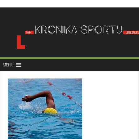
do
treści
MENU