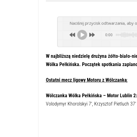
Naciśnij przycisk odtwarzania, aby 
0:00
W najbliższą niedzielę drużyna żółto-biało-n
Wólka Pełkińska. Początek spotkania zaplan
Ostatni mecz ligowy Motoru z Wólczanką
:
Wólczanka Wólka Pełkińska – Motor Lublin 2
Volodymyr Khorolskyi 7′, Krzysztof Pietluch 37