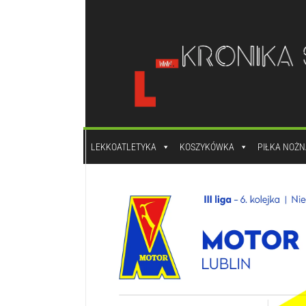
do
treści
LEKKOATLETYKA
KOSZYKÓWKA
PIŁKA NOŻN