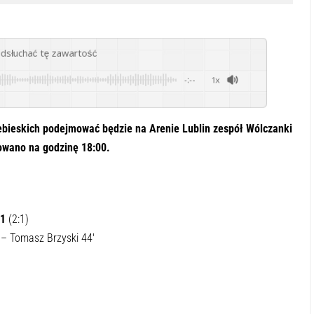
odsłuchać tę zawartość
-:--
1x
iebieskich podejmować będzie na Arenie Lublin zespół Wólczanki
owano na godzinę 18:00.
:1
(2:1)
′ – Tomasz Brzyski 44′