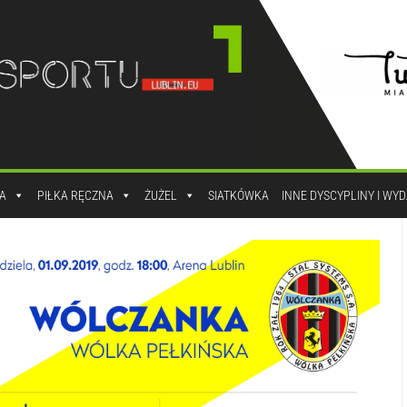
A
PIŁKA RĘCZNA
ŻUŻEL
SIATKÓWKA
INNE DYSCYPLINY I WY