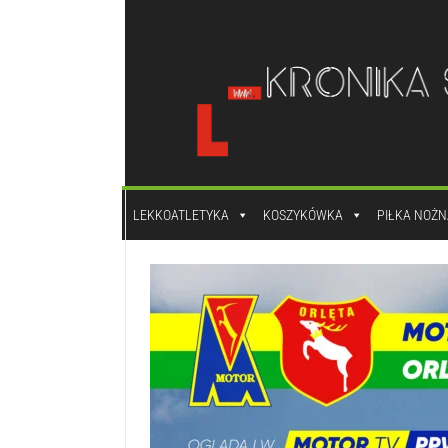
do
treści
LEKKOATLETYKA
KOSZYKÓWKA
PIŁKA NOŻN