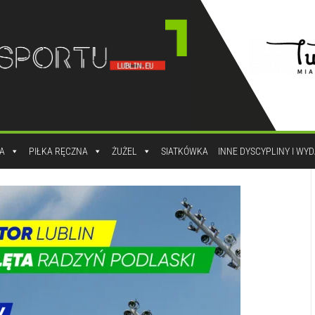
A
PIŁKA RĘCZNA
ŻUŻEL
SIATKÓWKA
INNE DYSCYPLINY I WY