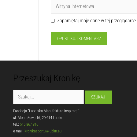
Zapamiętaj moje dane w tej przeglądarce
Przeszukaj Kronikę
Fundacja "Lubelska Manufaktura Inspiracji"
ul. Montażowa 16, 20-214 Lublin
tel.:
515 867 816
e-mail:
kronikasportu@lublin.eu