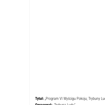
Tytuł:
„Program VI Wyścigu Pokoju; Trybuny Lu
Opracował:
„Trybuna Ludu”