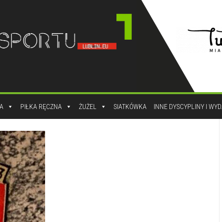
A
PIŁKA RĘCZNA
ŻUŻEL
SIATKÓWKA
INNE DYSCYPLINY I WY