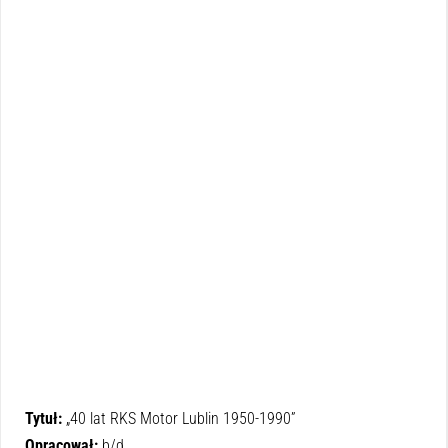
Tytuł:
„40 lat RKS Motor Lublin 1950-1990”
Opracował:
b/d