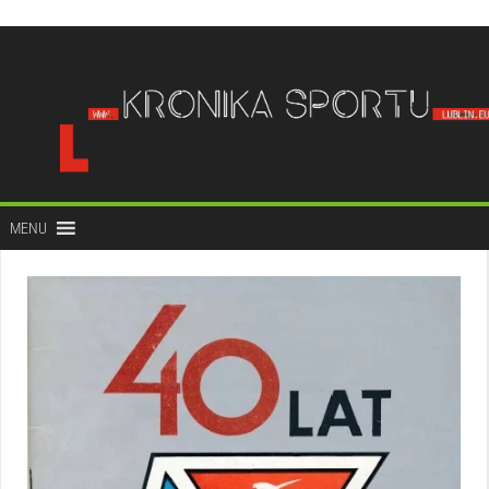
do
treści
MENU