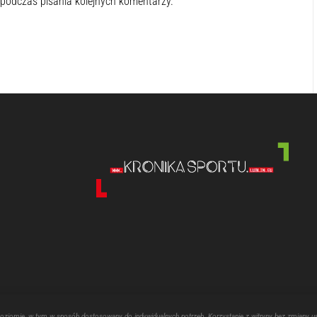
 podczas pisania kolejnych komentarzy.
poziomie, w tym w sposób dostosowany do indywidualnych potrzeb. Korzystanie z witryny bez zmiany u