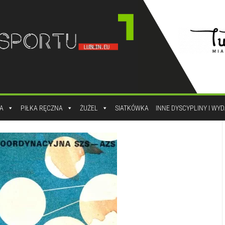
A
PIŁKA RĘCZNA
ŻUŻEL
SIATKÓWKA
INNE DYSCYPLINY I WY