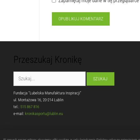
Zapamiętaj moje dane w tej przeglądarce
Przeszukaj Kronikę
Fundacja "Lubelska Manufaktura Inspiracji"
ul. Montażowa 16, 20-214 Lublin
tel.:
515 867 816
e-mail:
kronikasportu@lublin.eu
W ramach naszej witryny stosujemy pliki cookies w celu świadczenia Państwu usług na najwyższym 