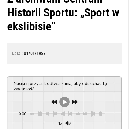
Historii Sportu: „Sport w
ekslibisie”
Data :
01/01/1988
Naciśnij przycisk odtwarzania, aby odsłuchać tę
zawartość
0:00
-:--
1x
Powered By
GSpeech