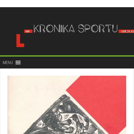
do
treści
MENU