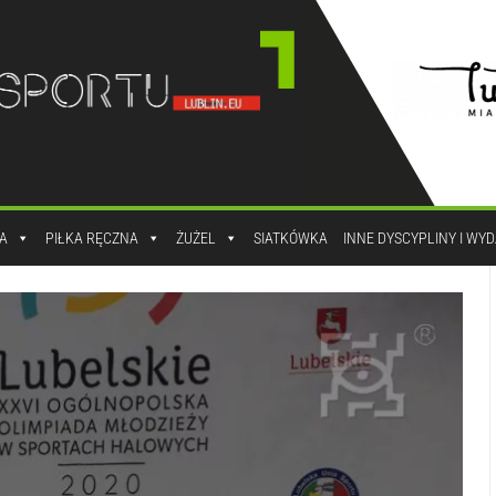
A
PIŁKA RĘCZNA
ŻUŻEL
SIATKÓWKA
INNE DYSCYPLINY I WY