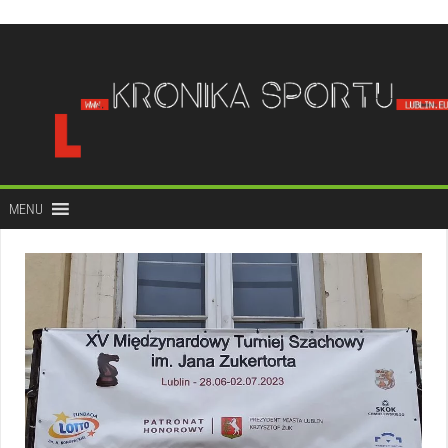
do
treści
MENU