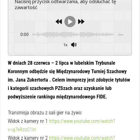
Naciśnij przycisk odtwarzania, aby odsłuchać tę
zawartość
0:00
-:--
1x
Powered By
GSpeech
W dniach 28 czerwca – 2 lipca w lubelskim Trybunale
Koronnym odbędzie się Międzynarodowy Turniej Szachowy
im. Jana Zukertorta . Celem immprezy jest zdobycie tytułów
i kategorii szachowych PZSzach oraz uzyskanie lub
podwyższenie rankingu międzynarodowego FIDE.
Transmisja obrazu z sali gier na żywo:
Widok z kamery nr 1
https://www.youtube.com/watch?
v=g7kRzcC1IrI
Widok z kamery nr 2
https://www.youtube.com/watch?