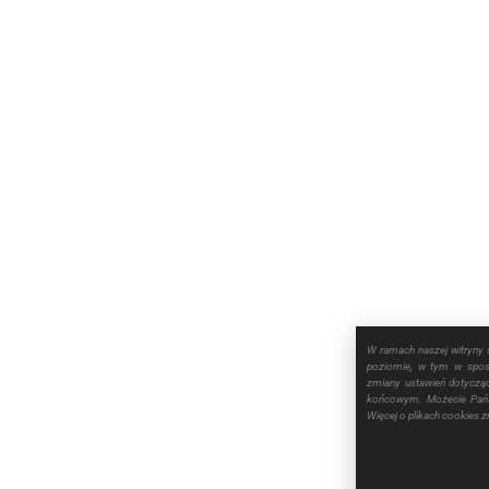
W ramach naszej witryny 
poziomie, w tym w sposó
zmiany ustawień dotyczą
końcowym. Możecie Pańs
Więcej o plikach cookies 