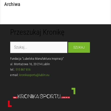
Archiwa
Przeszukaj Kronikę
Fundacja "Lubelska Manufaktura Inspiracji"
ul. Montażowa 16, 20-214 Lublin
tel.:
515 867 816
e-mail:
kronikasportu@lublin.eu