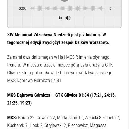
0:00
-:--
1x
Powered By
GSpeech
XIV Memoriał Zdzisława Niedzieli jest już historią. W
tegorocznej edycji zwyciężył zespół Dzików Warszawa.
Za nami dwa dni zmagań w Hali MOSiR imienia słynnego
trenera. W meczu o trzecie miejsce górą była drużyna GTK
Gliwice, która pokonała w derbach województwa śląskiego
MKS Dąbrowa Górnicza 84:81.
MKS Dąbrowa Górnicza – GTK Gliwice 81:84 (17:21, 24:15,
21:25, 19:23)
MKS:
Boum 22, Cowels 22, Markusson 11, Załucki 8, Łapeta 7,
Kucharek 7, Hook 2, Stryjewski 2, Piechowicz, Magassa