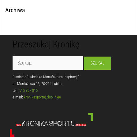
Archiwa
Przeszukaj Kronikę
Fundacja "Lubelska Manufaktura Inspiracji"
ul. Montażowa 16, 20-214 Lublin
tel.:
515 867 816
e-mail:
kronikasportu@lublin.eu