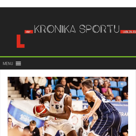
do
treści
MENU