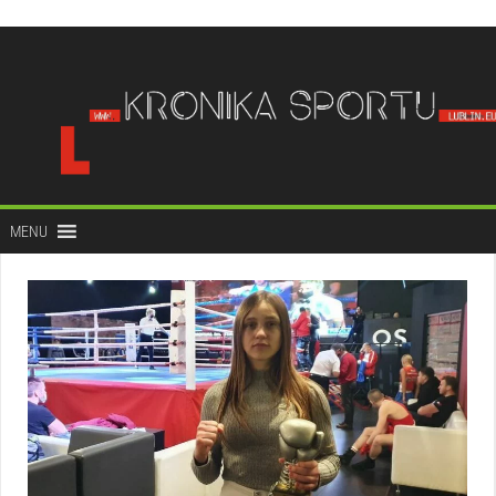
do
treści
MENU