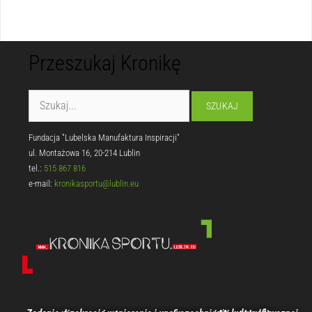
Przeszukaj Kronikę
Fundacja "Lubelska Manufaktura Inspiracji"
ul. Montażowa 16, 20-214 Lublin
tel.:
515 867 816
e-mail:
kronikasportu@lublin.eu