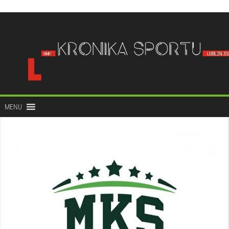
do
treści
MENU