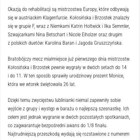
Okazją do rehabilitacji są mistrzostwa Europy, które odbywają
się w austriackim Klagenfurcie. Kołosińska i Brzostek znalazły
się w grupie F, wraz z Niemkami Katrin Holtwick i Ilka Semmler,
Szwajcarkami Nina Betschart i Nicole Eiholzer oraz drugim
z polskich duetów: Karolina Baran i Jagoda Gruszczyńska.
Bratobójczy mecz miałmiejsce już pierwszego dnia mistrzostw.
Kołosińska i Brzostek pewnie wygrały w dwóch setach do 14
i do 11. W ten sposób sprawiły urodzinowy prezent Monice,
która we wtorek świętowała 26 lat.
Dzięki temu zwycięstwu lublinianki niemal zapewniły sobie
wyjście z grupy i występ w barażu o najlepszą szesnastkę. Ich
celem jest jednak wygranie w dwóch pozostałych spotkaniach,
co zagwarantuje bezpośredni awans do 1/8 finału.
Najtrudniejszą przeszkodą wydają się rozstawione z numerem