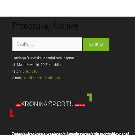
Przeszukaj Kronikę
Fundacja "Lubelska Manufaktura Inspiracji"
ul. Montażowa 16, 20-214 Lublin
tel.:
515 867 816
e-mail:
kronikasportu@lublin.eu
Zadanie w zakresie wspierania i upowszechniania kultury fizycznej realizowane jest przy pomocy finansowej Miasta Lublin