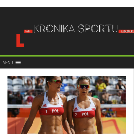
do
treści
MENU