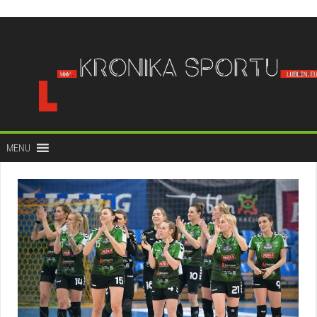
do
treści
MENU