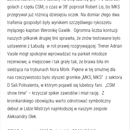
golach z rzędu CSM, o czas w 38′ poprosił Robert Lis, bo MKS
przegrywał już różnicą dziesięciu oczek. Na domiar złego dwa
trafienia gospodyń były wynikiem szczęśliwego rykoszetu
mylącego kapitan Weronikę Gawlik. Ogromna liczba kontuzji
naszych piłkarek drugiej linii sprawiła, że znów testowane było
ustawienie z Łabudą w roli prawej rozgrywającej. Trener Adrian
Vasile mógł spokojnie wprowadzać na parkiet młodsze
rezerwowe, a miejscowe i tak grały tak, że brawa biła im
siedząca na trybunach Nora Mörk. Piękne w tej smutnej dla
nas rzeczywistości było słyszeć gromkie „MKS, MKS” z sektora
D Sali Polivalenta, w którym pojawili się lubelscy fani. „CSM
show time” – krzyczał spiker zawodów i miał rację. Z
kronikarskiego obowiązku warto odnotować symboliczny
debiut w Lidze Mistrzyń najmłodszej w naszym zespole
Aleksandry Olek.