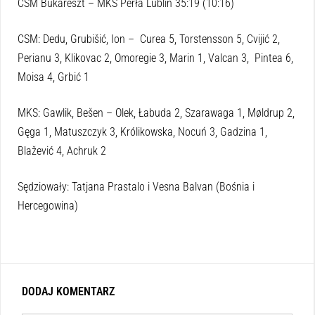
CSM Bukareszt – MKS Perła Lublin 35:19 (10:16)
CSM: Dedu, Grubišić, Ion – Curea 5, Torstensson 5, Cvijić 2,
Perianu 3, Klikovac 2, Omoregie 3, Marin 1, Valcan 3, Pintea 6,
Moisa 4, Grbić 1
MKS: Gawlik, Bešen – Olek, Łabuda 2, Szarawaga 1, Møldrup 2,
Gęga 1, Matuszczyk 3, Królikowska, Nocuń 3, Gadzina 1,
Blažević 4, Achruk 2
Sędziowały: Tatjana Prastalo i Vesna Balvan (Bośnia i
Hercegowina)
DODAJ KOMENTARZ