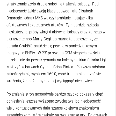
straty zmniejszyło drugie sobotnie trafienie Łabudy. Pod
nieobecność Lekić swoją klasę udowodniała Elisabeth
Omoregie, jednak MKS walczył ambitnie, notując kilka
efektownych i skutecznych ataków. Tym bardziej szkoda
nieskutecznej próby wkrętki aktywnej Łabudy oraz karnego w
pierwsze tempo Marty Gęgi, bo marne to pocieszenie, że
parada Grubišić znajdzie się pewnie w poniedziałkowym
magazynie EHFtv. W 23′ przewaga CSM sięgnęła sześciu
oczek – nie do powstrzymania na kole była triumfatorka Ligi
Mistrzyń w barwach Gyor – Crina Pintea. Pierwsza odsłona
zakończyła się wynikiem 16:10, choć trudno nie oprzeć się
wrażeniu, że można było z niej wyciągnąć nieco więcej.
Po zmianie stron gospodynie bardzo szybko pokazały chęć
odniesienia jeszcze wyższego zwycięstwa, bo nieobecność
wielu kontuzjowanych dała szansę kolejnym znakomitym
zawodniczkom, które czekały na swą szansę gry. Po czterech