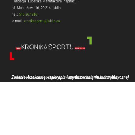
Fundacja "Lubelska Manufaktura Inspiracji"
ul. Montażowa 16, 20-214 Lublin
tel.:
515 867 816
e-mail:
kronikasportu@lublin.eu
Zadanie w zakresie wspierania i upowszechniania kultury fizycznej realizowane jest przy pomocy finansowej Miasta Lublin