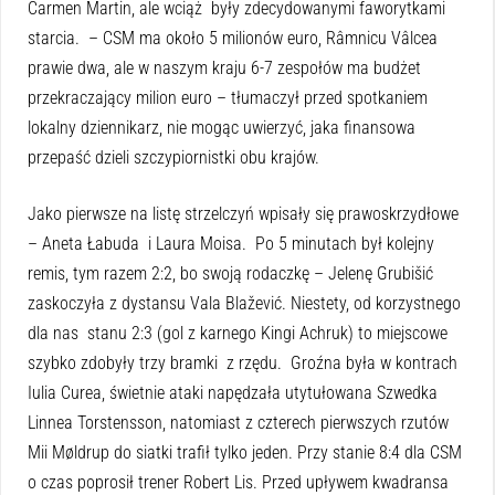
Carmen Martin, ale wciąż były zdecydowanymi faworytkami
starcia. – CSM ma około 5 milionów euro, Râmnicu Vâlcea
prawie dwa, ale w naszym kraju 6-7 zespołów ma budżet
przekraczający milion euro – tłumaczył przed spotkaniem
lokalny dziennikarz, nie mogąc uwierzyć, jaka finansowa
przepaść dzieli szczypiornistki obu krajów.
Jako pierwsze na listę strzelczyń wpisały się prawoskrzydłowe
– Aneta Łabuda i Laura Moisa. Po 5 minutach był kolejny
remis, tym razem 2:2, bo swoją rodaczkę – Jelenę Grubišić
zaskoczyła z dystansu Vala Blažević. Niestety, od korzystnego
dla nas stanu 2:3 (gol z karnego Kingi Achruk) to miejscowe
szybko zdobyły trzy bramki z rzędu. Groźna była w kontrach
Iulia Curea, świetnie ataki napędzała utytułowana Szwedka
Linnea Torstensson, natomiast z czterech pierwszych rzutów
Mii Møldrup do siatki trafił tylko jeden. Przy stanie 8:4 dla CSM
o czas poprosił trener Robert Lis. Przed upływem kwadransa