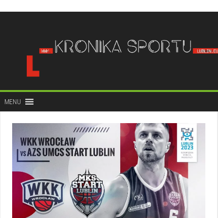
do
treści
MENU