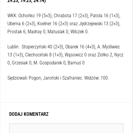
29:23, 19:25, 24:14)
WKK: Ochońko 19 (5×3), Chrabota 17 (2×3), Patola 16 (1×3),
Uberna 6 (2×3), Koelner 16 (2×3) oraz Jędrzejewski 13 (2×3),
Prostak 6, Madray 0, Matusiak 0, Wilczek 0.
Lublin: Stopierzyński 40 (2×3), Obarek 16 (4×3), A. Myśliwiec
13 (1×3), Ciechociński 8 (1×3), Wąsowicz 0 oraz Ziółko 2, Nycz
0, Grzesiak 0, M. Gospodarek 0, Barnuś 0.
Sędziowali: Pogon, Jaroński i Szafraniec. Widzów: 100.
DODAJ KOMENTARZ