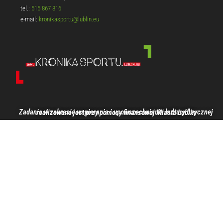
tel.:
515 867 816
e-mail:
kronikasportu@lublin.eu
Zadanie w zakresie wspierania i upowszechniania kultury fizycznej realizowane jest przy pomocy finansowej Miasta Lublin