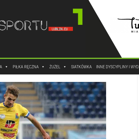
A
PIŁKA RĘCZNA
ŻUŻEL
SIATKÓWKA
INNE DYSCYPLINY I WY