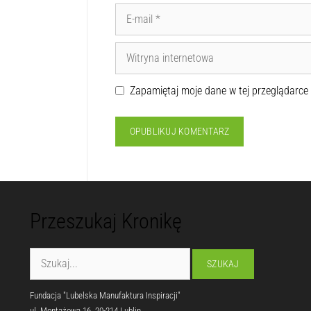
Zapamiętaj moje dane w tej przeglądarce
Przeszukaj Kronikę
Fundacja "Lubelska Manufaktura Inspiracji"
ul. Montażowa 16, 20-214 Lublin