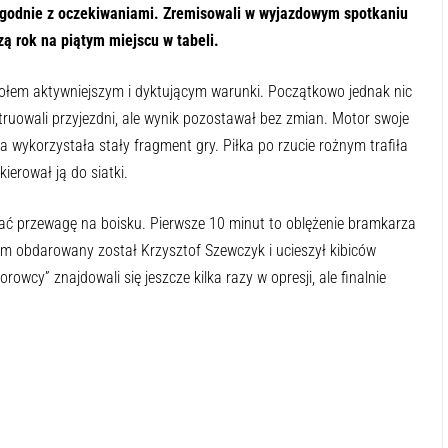
 zgodnie z oczekiwaniami. Zremisowali w wyjazdowym spotkaniu
 rok na piątym miejscu w tabeli.
połem aktywniejszym i dyktującym warunki. Początkowo jednak nic
struowali przyjezdni, ale wynik pozostawał bez zmian. Motor swoje
na wykorzystała stały fragment gry. Piłka po rzucie rożnym trafiła
erował ją do siatki.
wać przewagę na boisku. Pierwsze 10 minut to oblężenie bramkarza
ym obdarowany został Krzysztof Szewczyk i ucieszył kibiców
wcy” znajdowali się jeszcze kilka razy w opresji, ale finalnie