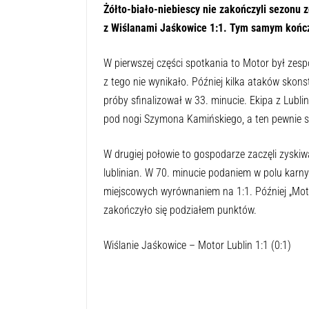
Żółto-biało-niebiescy nie zakończyli sezonu
z Wiślanami Jaśkowice 1:1. Tym samym kończą
W pierwszej części spotkania to Motor był zes
z tego nie wynikało. Później kilka ataków skon
próby sfinalizował w 33. minucie. Ekipa z Lubli
pod nogi Szymona Kamińskiego, a ten pewnie ski
W drugiej połowie to gospodarze zaczęli zyski
lublinian. W 70. minucie podaniem w polu karn
miejscowych wyrównaniem na 1:1. Później „Motoro
zakończyło się podziałem punktów.
Wiślanie Jaśkowice – Motor Lublin 1:1 (0:1)