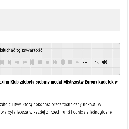
odsłuchać tę zawartość
-:--
1x
Powered By
GSpeech
xing Klub zdobyła srebrny medal Mistrzostw Europy kadetek w
kaite z Litwy, którą pokonała przez techniczny nokaut. W
ra była lepsza w każdej z trzech rund i odniosła jednogłośne