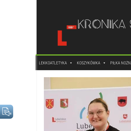
do
treści
LEKKOATLETYKA
KOSZYKÓWKA
PIŁKA NOŻN