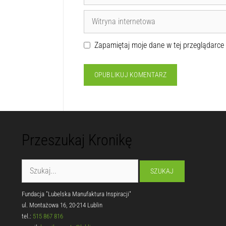
Zapamiętaj moje dane w tej przeglądarce
Przeszukaj Kronikę
Fundacja "Lubelska Manufaktura Inspiracji"
ul. Montażowa 16, 20-214 Lublin
tel.:
515 867 816