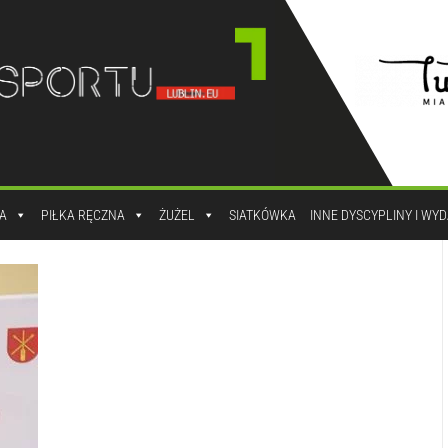
A
PIŁKA RĘCZNA
ŻUŻEL
SIATKÓWKA
INNE DYSCYPLINY I WY