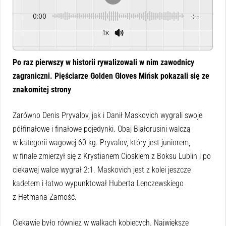
0:00
-:--
1x
Powered By
GSpeech
Po raz pierwszy w historii rywalizowali w nim zawodnicy
zagraniczni. Pięściarze Golden Gloves Mińsk pokazali się ze
znakomitej strony
Zarówno Denis Pryvalov, jak i Danił Maskovich wygrali swoje
półfinałowe i finałowe pojedynki. Obaj Białorusini walczą
w kategorii wagowej 60 kg. Pryvalov, który jest juniorem,
w finale zmierzył się z Krystianem Cioskiem z Boksu Lublin i po
ciekawej walce wygrał 2:1. Maskovich jest z kolei jeszcze
kadetem i łatwo wypunktował Huberta Lenczewskiego
z Hetmana Zamość.
Ciekawie było również w walkach kobiecych. Największe