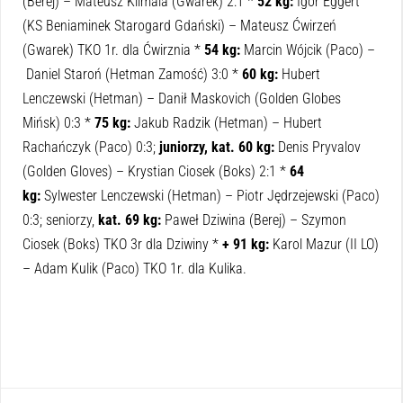
(Berej) – Mateusz Klimala (Gwarek) 2:1 *
52 kg:
Igor Eggert
(KS Beniaminek Starogard Gdański) – Mateusz Ćwirzeń
(Gwarek) TKO 1r. dla Ćwirznia *
54 kg:
Marcin Wójcik (Paco) –
Daniel Staroń (Hetman Zamość) 3:0 *
60 kg:
Hubert
Lenczewski (Hetman) – Danił Maskovich (Golden Globes
Mińsk) 0:3 *
75 kg:
Jakub Radzik (Hetman) – Hubert
Rachańczyk (Paco) 0:3;
juniorzy, kat. 60 kg:
Denis Pryvalov
(Golden Gloves) – Krystian Ciosek (Boks) 2:1 *
64
kg:
Sylwester Lenczewski (Hetman) – Piotr Jędrzejewski (Paco)
0:3; seniorzy,
kat. 69 kg:
Paweł Dziwina (Berej) – Szymon
Ciosek (Boks) TKO 3r dla Dziwiny *
+ 91 kg:
Karol Mazur (II LO)
– Adam Kulik (Paco) TKO 1r. dla Kulika.