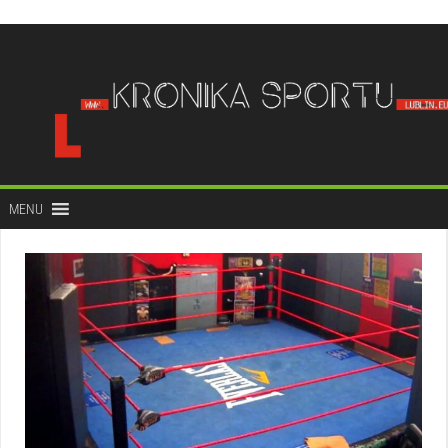
do
treści
MENU