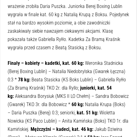
wrażenie zrobiła Daria Puszka. Juniorka Berej Boxing Lublin
wygrała w finale kat. 60 kg z Natalią Krupą z Boksu. Pojedynek
stał na bardzo wysokim poziomie, a obie zawodniczki
zaskakiwały siebie nawzajem ciekawymi akcjami. Klasę
pokazała także Gabriella Ryłło. Kadetka Za Bramą Kraśnik
wygrała przed czasem z Beatą Stasicką z Boksu.
Finały – kobiety – kadetki, kat. 60 kg:
Weronika Stadnicka
(Berej Boxing Lublin) – Natalia Niedobrylska (Gwarek Łęczna)
0:3 *
78 kg:
Beata Stasicka (KS Boks Lublin) – Gabriella Ryłło
(Za Bramą Kraśnik) TKO 2r. dla Ryllo;
juniorki, kat. 54
kg:
Aleksandra Borysiuk (MKS II LO Chełm) – Sandra Bobowicz
(Gwarek) TKO 3r. dla Bobowicz *
60 kg:
Natalia Krupa (Boks)
– Daria Puszka (Berej) 0:3; seniorki,
kat. 51 kg:
Wioletta
Nowicka (KS Paco Lublin) – Anita Kamińska (Boks) TKO 1r. dla
Kamińskiej.
Mężczyźni – kadeci, kat. 46 kg:
Jakub Dziwina