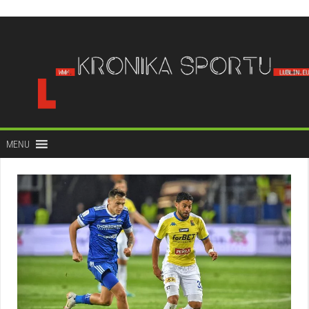
do
treści
MENU