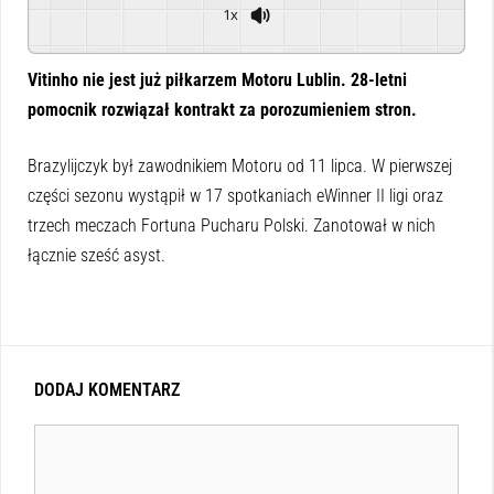
1x
Powered By
GSpeech
Vitinho nie jest już piłkarzem Motoru Lublin. 28-letni
pomocnik rozwiązał kontrakt za porozumieniem stron.
Brazylijczyk był zawodnikiem Motoru od 11 lipca. W pierwszej
części sezonu wystąpił w 17 spotkaniach eWinner II ligi oraz
trzech meczach Fortuna Pucharu Polski. Zanotował w nich
łącznie sześć asyst.
DODAJ KOMENTARZ