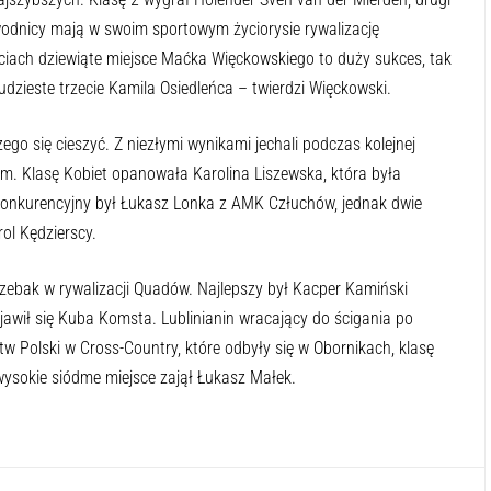
odnicy mają w swoim sportowym życiorysie rywalizację
ciach dziewiąte miejsce Maćka Więckowskiego to duży sukces, tak
ieste trzecie Kamila Osiedleńca – twierdzi Więckowski.
go się cieszyć. Z niezłymi wynikami jechali podczas kolejnej
m. Klasę Kobiet opanowała Karolina Liszewska, która była
konkurencyjny był Łukasz Lonka z AMK Człuchów, jednak dwie
rol Kędzierscy.
zebak w rywalizacji Quadów. Najlepszy był Kacper Kamiński
jawił się Kuba Komsta. Lublinianin wracający do ścigania po
stw Polski w Cross-Country, które odbyły się w Obornikach, klasę
wysokie siódme miejsce zajął Łukasz Małek.