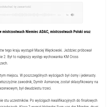
odsłuchać tę zawartość
-:--
1x
: w mistrzostwach Niemiec ADAC, mistrzostwach Polski oraz
stw tego kraju wystąpił Maciej Więckowski. Jeździec próbował
asie 2. Był to najlepszy występ wychowanka KM Cross
czech.
tym miejscu. W poszczególnych wyścigach był ósmy i jedenasty.
elszczyźnie zawodnik, Dymitr Asmanow, został sklasyfikowany na
rezerwowym, był dwudziestu trzeci.
e stu uczestników. Po wyścigach kwalifikacyjnych do finałowych
szybszych. Klasę 2 wygrał Holender Sven van der Mierden, drugi