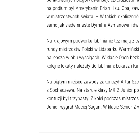
na podium był Amerykanin Brian Hsu. Obaj zaw
w mistrzostwach świata. – W takich okolicznoś
samo jak siedemnaste Dymitra Asmanowa i dwudz
Na krajowym podwórku lublinianie też mają z cze
rundy mistrzostw Polski w Lidzbarku Warmiński
najlepsza w obu wyścigach. W klasie Open bez
kolejne lokaty należały do lublinian: Łukasz i Ka
Na piątym miejscu zawody zakończył Artur Szc
z Sochaczewa. Na starcie klasy MX 2 Junior po
kontuzji był trzynasty. Z kolei podczas mistrzo
Junior wygrał Maciej Sagan. W klasie Senior 2 