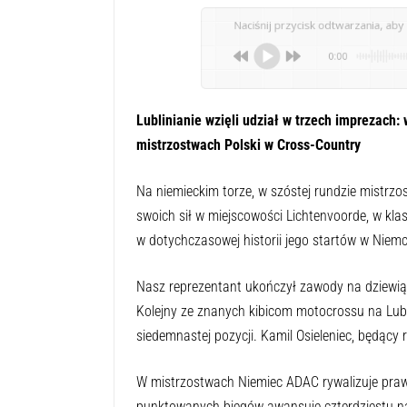
Naciśnij przycisk odtwarzania, aby 
0:00
Lublinianie wzięli udział w trzech imprezach
mistrzostwach Polski w Cross-Country
Na niemieckim torze, w szóstej rundzie mistrzo
swoich sił w miejscowości Lichtenvoorde, w kl
w dotychczasowej historii jego startów w Niem
Nasz reprezentant ukończył zawody na dziewią
Kolejny ze znanych kibicom motocrossu na Lub
siedemnastej pozycji. Kamil Osieleniec, będący 
W mistrzostwach Niemiec ADAC rywalizuje prawi
punktowanych biegów awansuje czterdziestu naj