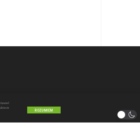
stawień
dziecie
ROZUMIEM