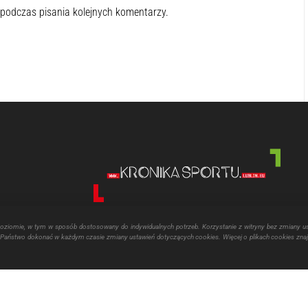
 podczas pisania kolejnych komentarzy.
poziomie, w tym w sposób dostosowany do indywidualnych potrzeb. Korzystanie z witryny bez zmiany u
aństwo dokonać w każdym czasie zmiany ustawień dotyczących cookies. Więcej o plikach cookies znaj