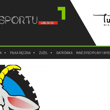
A
PIŁKA RĘCZNA
ŻUŻEL
SIATKÓWKA
INNE DYSCYPLINY I WY